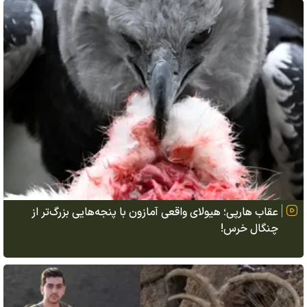
عقاب هارپی؛ هیولای واقعی آمازون با پنجه‌هایی بزرگ‌تر از
چنگال خرس!