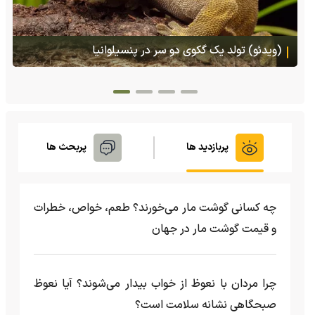
(ویدئو) تصاویر شگفت‌انگیز از مارمولک گلو بادبزنی که
هنگام خطر یک مایع چسبناک از بدنش پرتاب می‌کند
پربازدید ها
پربحث ها
چه کسانی گوشت مار می‌خورند؟ طعم، خواص، خطرات
و قیمت گوشت مار در جهان
چرا مردان با نعوظ از خواب بیدار می‌شوند؟ آیا نعوظ
صبحگاهی نشانه سلامت است؟