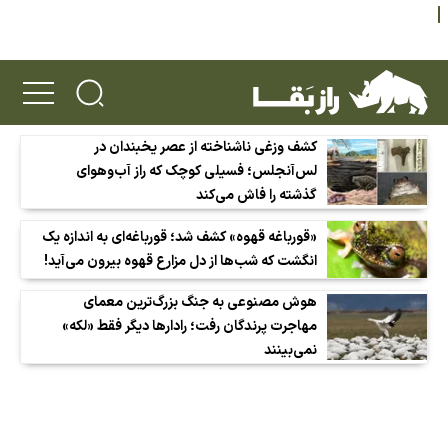
کشف وزغی ناشناخته از عصر یخبندان در
لس‌آنجلس؛ فسیلی کوچک که راز آب‌وهوای
گذشته را فاش می‌کند
«قورباغه قهوه» کشف شد؛ قورباغه‌ای به اندازه یک
انگشت که شب‌ها از دل مزارع قهوه بیرون می‌آید!
هوش مصنوعی به جنگ بزرگ‌ترین معمای
مهاجرت پرندگان رفت؛ رادارها دیگر فقط «لکه»
نمی‌بینند