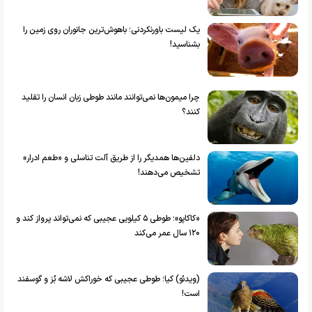
یک لیست باورنکردنی؛ باهوش‌ترین جانوران روی زمین را
بشناسید!
چرا میمون‌ها نمی‌توانند مانند طوطی‌ زبان انسان‌ را تقلید
کنند؟
دلفین‌ها همدیگر را از طریق آلت تناسلی و «طعم ادرار»
تشخیص می‌دهند!
«کاکاپو»؛ طوطی ۵ کیلویی عجیبی که نمی‌تواند پرواز کند و
۱۲۰ سال عمر می‌کند
(ویدئو) کیا؛ طوطی عجیبی که خوراکش لاشه بُز و گوسفند
است!