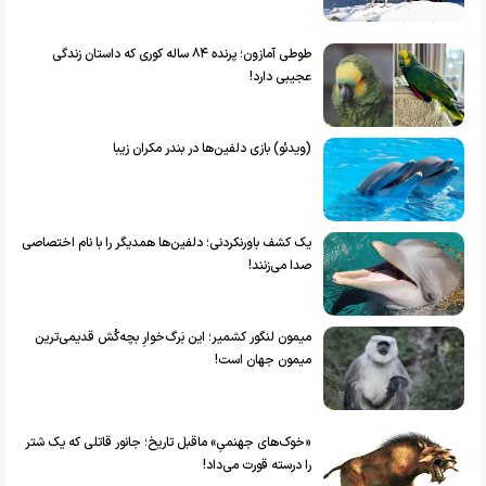
طوطی آمازون؛ پرنده ۸۴ ساله کوری که داستان زندگی‌
عجیبی دارد!
(ویدئو) بازی دلفین‌ها در بندر مکران زیبا
یک کشف باورنکردنی؛ دلفین‌ها همدیگر را با نام اختصاصی
صدا می‌زنند!
میمون لنگور کشمیر؛ این بَرگ‌خوارِ بچه‌کُش قدیمی‌ترین
میمون جهان است!
«خوک‌های جهنمیِ» ماقبل تاریخ؛ جانور قاتلی که یک شتر
را درسته قورت می‌داد!