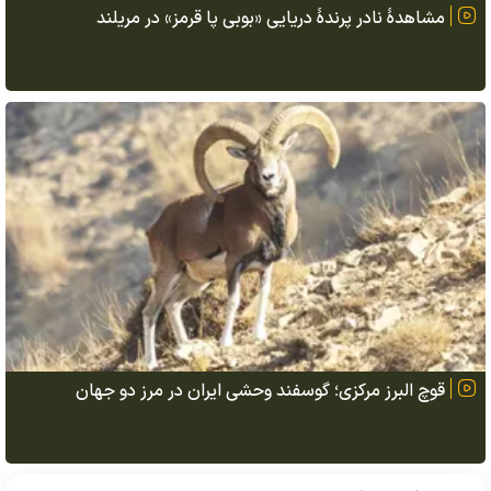
مشاهدهٔ نادر پرندهٔ دریایی «بوبی پا قرمز» در مریلند
قوچ البرز مرکزی؛ گوسفند وحشی ایران در مرز دو جهان