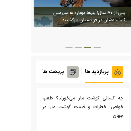
(ویدئو +16) تصاویری هولناک از یک سگ با فَک
کاملا شکسته؛ ادامه زندگی سگ فقط با یک فک
(ویدئو) تولد
پربازدید ها
پربحث ها
چه کسانی گوشت مار می‌خورند؟ طعم،
خواص، خطرات و قیمت گوشت مار در
جهان