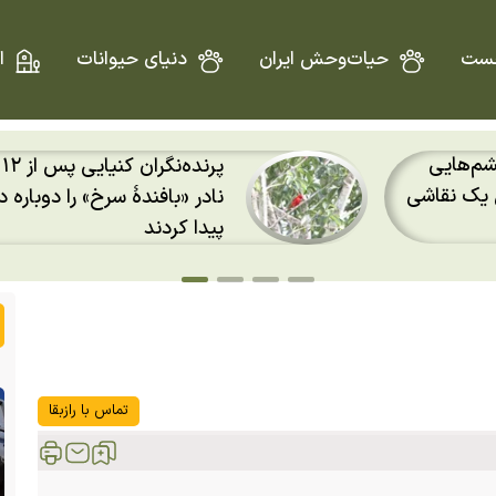
ست
حیات‌وحش ایران
دنیای حیوانات
ا
ران کنیایی پس از ۱۲ سال، پرندهٔ
معروف به «نهنگ قاتل» که ق
 جنگل بونی
بازار ایران ۲۰۰ میلیون تومان است
تماس با رازبقا