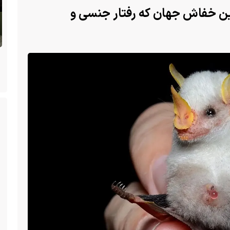
 خفاش جهان که رفتار جنسی و
پس از ۷۰ سال؛ ببرها دوباره به سرزمین
 گلو
گمشده‌شان در قزاقستان بازگشتند
ک از