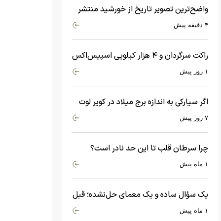
واضح‌ترین تصویر تاریخ از خورشید منتشر
شد
۴ دقیقه پیش
راکت سرگردان و ۴ هزار کیلویی اسپیس‌اکس
با سرعت هشت هزار و ۶۹۰ کیلومتر در
۱ روز پیش
ساعت به ماه برخورد کرد
اگر سیارکی به اندازه برج میلاد در کویر لوت
سقوط کند، چه اتفاقی می‌افتد؟
۷ روز پیش
چرا سرطان قلب تا این حد نادر است؟
ماجرای معامله عجیبی که در بدن اتفاق
۱ ماه پیش
می‌افتد!
یک سؤال ساده و یک معمای حل‌نشده؛ قبل
از بیگ‌بنگ و آغاز جهان چه چیزی وجود
۱ ماه پیش
داشت؟