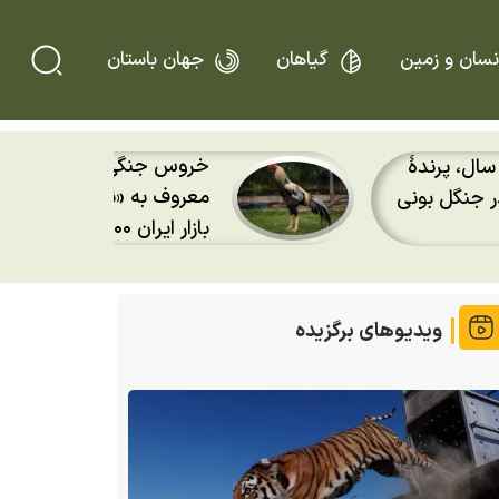
نسان و زمین
گیاهان
جهان باستان
خروس جنگی هندی؛ خروس ۹۳ سانتی
هوش مصنوعی به جنگ بزر
یمت آن در
مهاجرت پرندگان رفت؛ رادار
«لکه» نمی‌بینند
ویدیوهای برگزیده