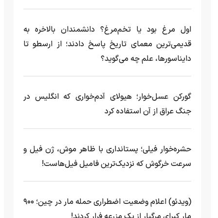
اول مرغ بود یا تخم‌مرغ؟ دانشمندان بالاخره به
قدیمی‌ترین معمای تاریخ پاسخ دادند؛ از ارسطو تا
دایناسورها، علم چه می‌گوید؟
گورکن عسل‌خوار؛ هیولای آدم‌خواری که انگلیس در
جنگ عراق از آن استفاده کرد
حشره‌خوار فیلی؛ پستانداری با ظاهر موش، ژن فیل و
سرعت خرگوش که نزدیک‌ترین فامیل فیل‌هاست!
(ویدئو) اعلام وضعیت اضطراری حمله مار‌ در چین؛ ۹۰۰
مار کبرای مرگبار از یک مزرعه‌ فرار کردند!