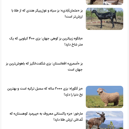
بز «عثمان‌آبادی»؛ بز سیاه و غول‌پیکر هندی که از طلا با
ارزش‌تر است!
«بانگو» زیباترین بز کوهی جهان؛ بزی ۴۰۰ کیلویی که یک
متر شاخ دارد!
بز «اَسمری» افغانستان؛ بزی شگفت‌انگیز که باهوش‌ترین بز
جهان است
«بز آنگورا»؛ بزی 2000 ساله که سمبل ترکیه است و بهترین
نخ دنیا را دارد!
مارخور؛ «بز» پاکستانی معروف به «پیرمرد کوهستان» که
تُف‌اش ارزش طلا دارد!