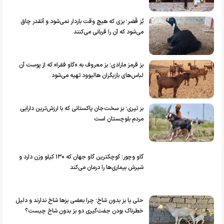
بُز قَصَر؛ بزی که هیچ وقت باردار نمی‌شود و آنقدر چاق
می‌شود که آن را قربانی می‌کنند
بز قرمز مارادی؛ بز معروف به «گاو فقرا» که از پوست آن
لباس‌های بازیگران هالیوود تهیه می‌شود
بز تپری؛ بز سخت‌جان پاکستانی که با ارزش‌ترین دارایی
مردم بلوچستان است
گاو وچور؛ کوچکترین گاو جهان که ۱۳۰ کیلو وزن دارد و
شیرش بیماری‌ها را درمان می‌کند
حلی یا بز بدون شاخ؛ چرا بعضی بز‌ها شاخ ندارند و دلیل
خطرناک بودن جفت‌گیری دو بز بدون شاخ چیست؟