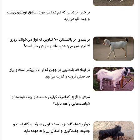
بز خری؛ بز نپالی که کم غذا می‌خورد، عاشق کوهنوردی‌ست
و چند قلو می‌زاید
بز سِندی؛ بز پاکستانی ۷۰ کیلویی که آواز می‌خواند، روزی
۳ لیتر شیر می‌دهد و عاشق خوردن خار است!
بز‌ کوتا؛ قد بلندترین بز جهان که از الاغ بزرگتر است و برای
صاحبش ثروت و قدرت می‌آورد
میش و قوچ؛ کدامیک گران‌تر هستند و چه تفاوت‌ها و
شباهت‌هایی با هم دارند؟
دُوبُر پادشاه گله؛ بز نر ۱۰۰ کیلویی که رئیس گله است و
وظیفه جفت‌گیری و انتقال ژن را به عهده دارد