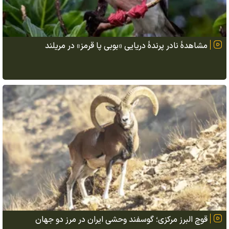
مشاهدهٔ نادر پرندهٔ دریایی «بوبی پا قرمز» در مریلند
قوچ البرز مرکزی؛ گوسفند وحشی ایران در مرز دو جهان