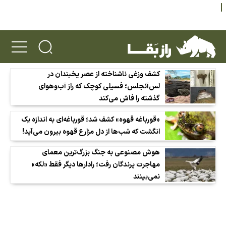
کشف وزغی ناشناخته از عصر یخبندان در
لس‌آنجلس؛ فسیلی کوچک که راز آب‌وهوای
گذشته را فاش می‌کند
«قورباغه قهوه» کشف شد؛ قورباغه‌ای به اندازه یک
انگشت که شب‌ها از دل مزارع قهوه بیرون می‌آید!
هوش مصنوعی به جنگ بزرگ‌ترین معمای
مهاجرت پرندگان رفت؛ رادارها دیگر فقط «لکه»
نمی‌بینند