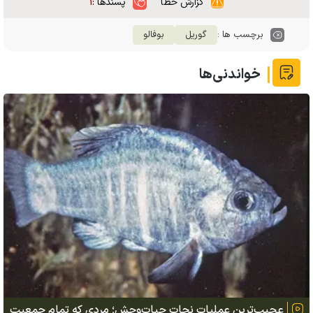
گزارش خطا
پسندها :
۱
برچسب ها :
گوریل
بوفالو
خواندنی‌ها
عجیب‌ترین عملیات نجات حیات‌وحش؛ مردی که تمام جمعیت