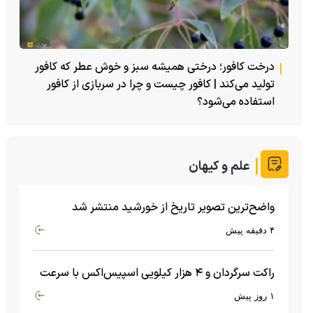
درخت کافور؛ درختی همیشه سبز و خوش عطر که کافور
تولید می‌کند | کافور چیست و چرا در سربازی از کافور
استفاده می‌شود؟
علم و کیهان
واضح‌ترین تصویر تاریخ از خورشید منتشر شد
۴ دقیقه پیش
راکت سرگردان و ۴ هزار کیلویی اسپیس‌اکس با سرعت
هشت هزار و ۶۹۰ کیلومتر در ساعت به ماه برخورد کرد
۱ روز پیش