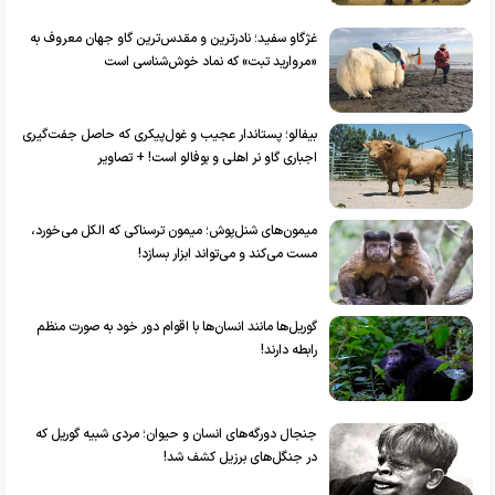
غژگاو سفید؛ نادرترین و مقدس‌ترین گاو جهان معروف به
«مروارید تبت» که نماد خوش‌شناسی است
بیفالو؛ پستاندار عجیب و غول‌پیکری که حاصل جفت‌گیری
اجباری گاو نر اهلی و بوفالو است! + تصاویر
میمون‌های شنل‌پوش؛ میمون ترسناکی که الکل می‌‎خورد،
مست می‌کند و می‌تواند ابزار بسازد!
گوریل‌ها مانند انسان‌ها با اقوام دور خود به صورت منظم
رابطه دارند!
جنجال دورگه‌های انسان و حیوان؛ مردی شبیه گوریل که
در جنگل‌های برزیل کشف شد!