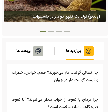
(ویدئو) تصاویر شگفت‌انگیز از مارمولک گلو
هنگام خطر یک مایع چسبناک از بدنش پرت
وانیا
پربازدید ها
پربحث ها
چه کسانی گوشت مار می‌خورند؟ طعم، خواص، خطرات
و قیمت گوشت مار در جهان
چرا مردان با نعوظ از خواب بیدار می‌شوند؟ آیا نعوظ
صبحگاهی نشانه سلامت است؟