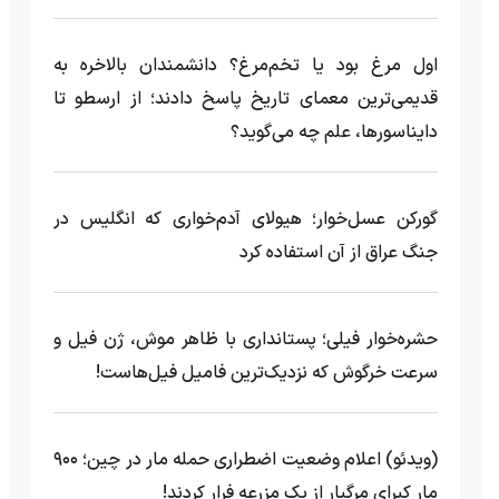
اول مرغ بود یا تخم‌مرغ؟ دانشمندان بالاخره به
قدیمی‌ترین معمای تاریخ پاسخ دادند؛ از ارسطو تا
دایناسورها، علم چه می‌گوید؟
گورکن عسل‌خوار؛ هیولای آدم‌خواری که انگلیس در
جنگ عراق از آن استفاده کرد
حشره‌خوار فیلی؛ پستانداری با ظاهر موش، ژن فیل و
سرعت خرگوش که نزدیک‌ترین فامیل فیل‌هاست!
(ویدئو) اعلام وضعیت اضطراری حمله مار‌ در چین؛ ۹۰۰
مار کبرای مرگبار از یک مزرعه‌ فرار کردند!