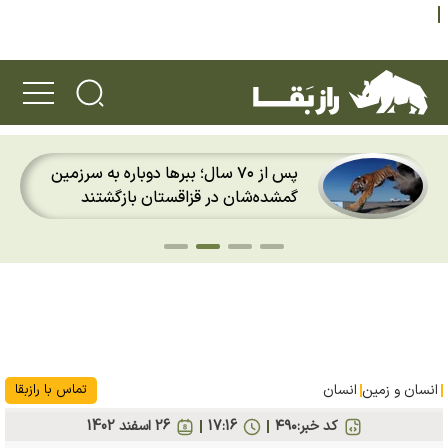
پس از ۷۰ سال؛ ببرها دوباره به سرزمین
گمشده‌شان در قزاقستان بازگشتند
انسان و زمین
انسان
تماس با رازبقا
کد خبر:
۴۹۰
17:16
26 اسفند 1402