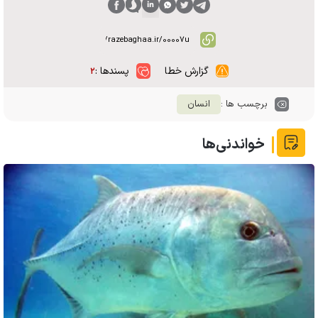
گزارش خطا
پسندها :
۲
برچسب ها :
انسان
خواندنی‌ها