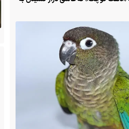
(ویدئو) تصاویر شگفت‌انگیز از مارمولک گلو
بادبزنی که هنگام خطر یک مایع چسبناک از
انیا
بدنش پرتاب می‌کند