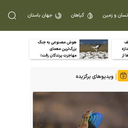
نسان و زمین
گیاهان
جهان باستان
شف
هوش مصنوعی به جنگ
دازه
بزرگ‌ترین معمای
 از
مهاجرت پرندگان رفت؛
ن
رادارها دیگر فقط «لکه»
نمی‌بینند
ویدیوهای برگزیده