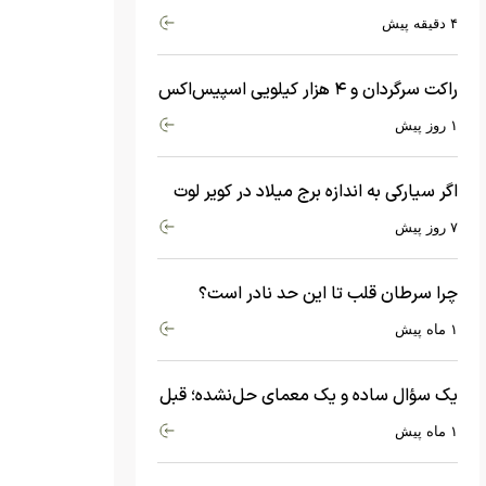
شد
۴ دقیقه پیش
راکت سرگردان و ۴ هزار کیلویی اسپیس‌اکس
با سرعت هشت هزار و ۶۹۰ کیلومتر در
۱ روز پیش
ساعت به ماه برخورد کرد
اگر سیارکی به اندازه برج میلاد در کویر لوت
سقوط کند، چه اتفاقی می‌افتد؟
۷ روز پیش
چرا سرطان قلب تا این حد نادر است؟
ماجرای معامله عجیبی که در بدن اتفاق
۱ ماه پیش
می‌افتد!
یک سؤال ساده و یک معمای حل‌نشده؛ قبل
از بیگ‌بنگ و آغاز جهان چه چیزی وجود
۱ ماه پیش
داشت؟