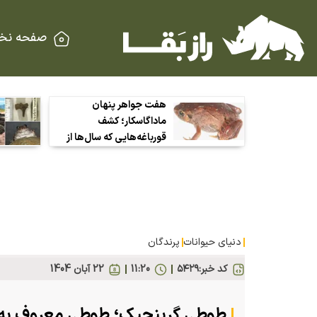
صفحه نخ
هفت جواهر پنهان
ماداگاسکار؛ کشف
قورباغه‌هایی که سال‌ها از
چشم دانشمندان دور
مانده بودند
دنیای حیوانات
پرندگان
کد خبر:
۵۴۲۹
11:20
22 آبان 1404
طوطی گرینچیک؛ طوطی معروف به 