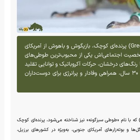
طوطی گرینچیک (Green-Cheeked Parakeet) پرنده‌ای کوچک، بازیگوش و باهوش از آمریکای
خصیت اجتماعی‌اش یکی از محبوب‌ترین طوطی‌های
نگ‌های درخشان، حرکات آکروباتیک و توانایی تقلید
صدا‌ها شناخته می‌شود و با طول عمری تا ۳۰ سال، همراهی وفادار و پرانرژی برای دوست‌داران
وطی گرینچیک (Green-Cheeked Parakeet) که با نام «طوطی سبز‌گونه» نیز شناخته می‌شود، پرنده‌ای کوچک
ها و بوته‌زار‌های آمریکای جنوبی، به‌ویژه در کشور‌های برزیل،