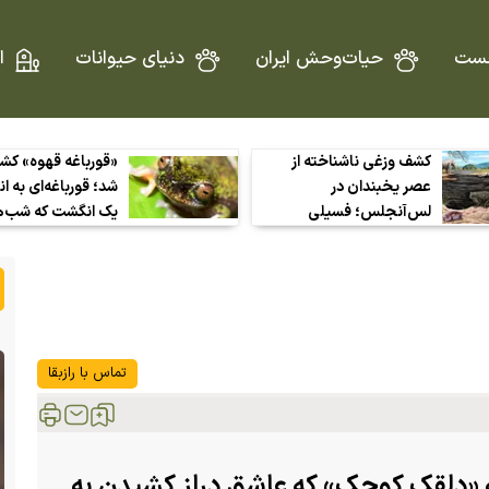
ست
حیات‌وحش ایران
دنیای حیوانات
ا
کشف وزغی ناشناخته از
«قورباغه قهوه» ک
عصر یخبندان در
شد؛ قورباغه‌ای به ان
لس‌آنجلس؛ فسیلی
یک انگشت که شب‌ها
کوچک که راز آب‌وهوای
دل مزارع قهوه بیرو
گذشته را فاش می‌کند
می‌آید!
تماس با رازبقا
«دلقک کوچک» که عاشق دراز کشیدن به