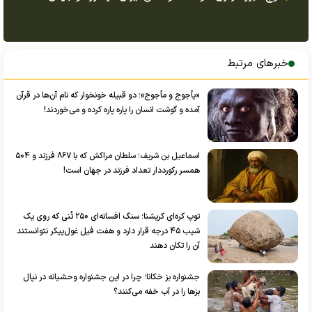
خبرهای مرتبط
«یأجوج و مأجوج»؛ دو قبیله خونخوار که نام آن‌ها در قرآن
آمده و گوشت انسان را پاره پاره کرده و می‌خوردند!
اسماعیل بن شریف؛ سلطان مراکش که با ۸۶۷ فرزند و ۵۰۴
همسر رکورددار تعداد فرزند در جهان است!
توپ کره‌ای کریشنا؛ سنگ افسانه‌ای ۲۵۰ تُنی که روی یک
شیب ۴۵ درجه قرار دارد و هفت فیل غول‌پیکر نتوانستند
آن را تکان دهند
جشنواره بز خکانا؛ چرا در این جشنواره وحشیانه در نپال
بزها را در آب خفه می‌کنند؟