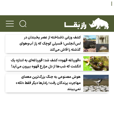
کشف وزغی ناشناخته از عصر یخبندان در
لس‌آنجلس؛ فسیلی کوچک که راز آب‌وهوای
گذشته را فاش می‌کند
«قورباغه قهوه» کشف شد؛ قورباغه‌ای به اندازه یک
انگشت که شب‌ها از دل مزارع قهوه بیرون می‌آید!
هوش مصنوعی به جنگ بزرگ‌ترین معمای
مهاجرت پرندگان رفت؛ رادارها دیگر فقط «لکه»
نمی‌بینند