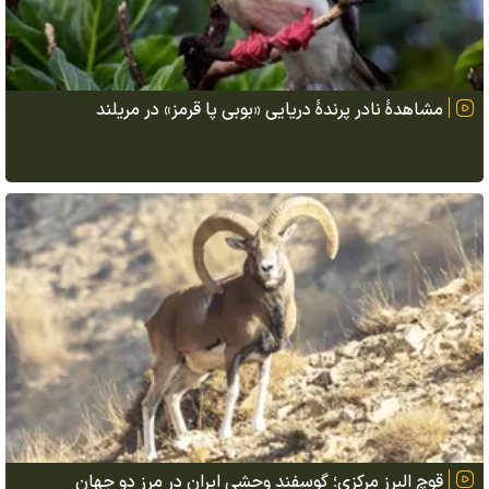
مشاهدهٔ نادر پرندهٔ دریایی «بوبی پا قرمز» در مریلند
قوچ البرز مرکزی؛ گوسفند وحشی ایران در مرز دو جهان