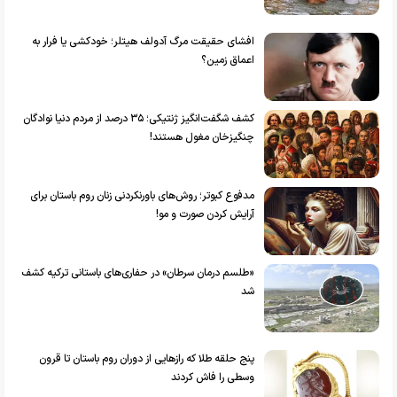
افشای حقیقت مرگ آدولف هیتلر؛ خودکشی یا فرار به
اعماق زمین؟
کشف شگفت‌انگیز ژنتیکی؛ ۳۵ درصد از مردم دنیا نوادگان
چنگیزخان مغول هستند!
مدفوع کبوتر؛ روش‌های باورنکردنی زنان روم باستان برای
آرایش کردن صورت و مو!
«طلسم درمان سرطان» در حفاری‌های باستانی ترکیه کشف
شد
پنج حلقه طلا که راز‌هایی از دوران روم باستان تا قرون
وسطی را فاش کردند