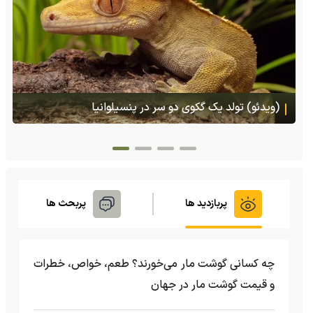
(ویدئو) تصاویر شگفت‌انگیز از مارمولک گلو بادبزنی که
هنگام خطر یک مایع چسبناک از بدنش پرتاب می‌کند
پربازدید ها
پربحث ها
چه کسانی گوشت مار می‌خورند؟ طعم، خواص، خطرات
و قیمت گوشت مار در جهان