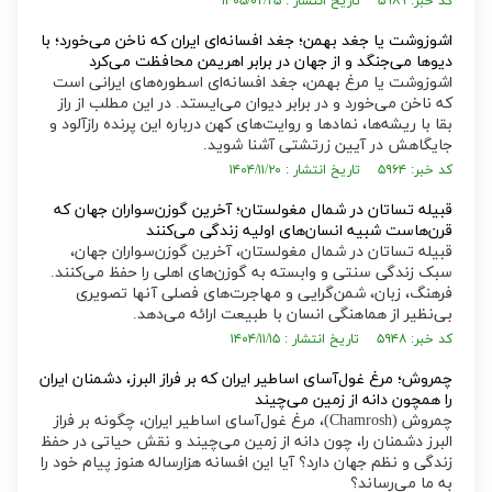
کد خبر: ۵۹۸۹ تاریخ انتشار : ۱۴۰۵/۰۲/۲۵
اشوزوشت یا جغد بهمن؛ جغد افسانه‌ای ایران که ناخن می‌خورد؛ با
دیوها می‌جنگد و از جهان در برابر اهریمن محافظت می‌کرد
اشوزوشت یا مرغ بهمن، جغد افسانه‌ای اسطوره‌های ایرانی است
که ناخن می‌خورد و در برابر دیوان می‌ایستد. در این مطلب از راز
بقا با ریشه‌ها، نمادها و روایت‌های کهن درباره این پرنده رازآلود و
جایگاهش در آیین زرتشتی آشنا شوید.
کد خبر: ۵۹۶۴ تاریخ انتشار : ۱۴۰۴/۱۱/۲۰
قبیله تساتان در شمال مغولستان؛ آخرین گوزن‌سواران جهان که
قرن‌هاست شبیه انسان‌های اولیه زندگی می‌کنند
قبیله تساتان در شمال مغولستان، آخرین گوزن‌سواران جهان،
سبک زندگی سنتی و وابسته به گوزن‌های اهلی را حفظ می‌کنند.
فرهنگ، زبان، شمن‌گرایی و مهاجرت‌های فصلی آنها تصویری
بی‌نظیر از هماهنگی انسان با طبیعت ارائه می‌دهد.
کد خبر: ۵۹۴۸ تاریخ انتشار : ۱۴۰۴/۱۱/۱۵
چمروش؛ مرغ غول‌آسای اساطیر ایران که بر فراز البرز، دشمنان ایران
را همچون دانه از زمین می‌چیند
چمروش (Chamrosh)، مرغ غول‌آسای اساطیر ایران، چگونه بر فراز
البرز دشمنان را، چون دانه از زمین می‌چیند و نقش حیاتی در حفظ
زندگی و نظم جهان دارد؟ آیا این افسانه هزارساله هنوز پیام خود را
به ما می‌رساند؟