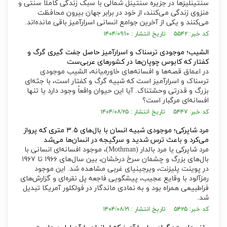
سنتینلیز‌ها در جزیره سنتینل شمالی با سبک زندگی کاملاً سنتی و
منزوی زندگی می‌کنند، از خود در برابر جهان بیرون محافظت
می‌کنند و یکی از آخرین جوامع انسانی اسرارآمیز باقی مانده‌اند.
کد خبر: ۵۵۴۲ تاریخ انتشار : ۱۴۰۴/۰۹/۱۰
الشیب؛ موجودی ترسناک و اسرارآمیز حاصل جفت گیری گرگ و
کفتار که کابوس چوپان‌ها در کشورهای عربی‌ست
در اعماق قصه‌ها و افسانه‌های خاورمیانه، الشیب موجودی
ترسناک و اسرارآمیز است که شبیه گرگ و کفتار است، با جثه‌ای
بزرگ و قدرتی وحشتناک. آیا این حیوان واقعاً وجود دارد یا تنها
افسانه‌ای مرگبار است؟
کد خبر: ۵۴۴۷ تاریخ انتشار : ۱۴۰۴/۰۸/۲۵
مرد شاپرکی؛ موجودی شبیه انسان با بال‌های ۳.۵ متری که پرواز
می‌کرد و باعث ترس شدید و سرگیجه در انسان‌ها می‌شد
مرد شاپرکی یا مرد بالدار (Mothman)، موجود افسانه‌ای انسانی با
بال‌های بزرگ و چشمان سرخ درخشان، بین سال‌های ۱۹۶۶ تا ۱۹۶۷
در پوینت پلیزنت، ویرجینیای غربی مشاهده شد. این موجود
رمزآلود با وقایع عجیب، پیشگویی فاجعه پل نقره‌ای و گزارش‌های
فراطبیعی همراه بود و به نمادی ماندگار در فولکلور آمریکا تبدیل
شد.
کد خبر: ۵۴۲۵ تاریخ انتشار : ۱۴۰۴/۰۸/۲۱