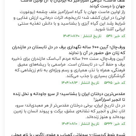
علف ماست؛ گیاهی اسرارآمیز که ایرانیان با آن اولین ماست
جهان را درست کردند
راز اولین ماست جهان با گیاه اسرارآمیز علف چشمه (یوغورت
اوتی) در ایران کشف شد؛ تاریخچه، اثرات درمانی، ارزش غذایی و
شرایط رشد این گیاه آبزی را بشناسید و با دانش تغذیه سنتی
ایرانی آشنا شوید.
کد خبر: ۵۴۱۱ تاریخ انتشار : ۱۴۰۴/۰۸/۲۰
ورف‌چال؛ آیین ۶۰۰ ساله نگهداری برف در دل تابستان در مازندران
که زنان حق حضور در آن را ندارند
آیین ورف‌چال، سنت ۶۰۰ ساله مردم آب‌اسک مازندران برای ذخیره
برف و حفظ آب در تابستان است. مراسمی با ریشه‌های عمیق
فرهنگی، همراه با نذر، همیاری و رسم ویژه‌ای به نام زن‌شاهی که
گردشگران بسیاری را جذب می‌کند.
کد خبر: ۵۳۶۵ تاریخ انتشار : ۱۴۰۴/۰۸/۱۳
مقدس‌ترین درختان ایران را بشناسید؛ از سرو جاودانه و نخل زنده
تا انجیر اسرارآمیز!
در دل تاریخ ایران، برخی درختان مقدس‌تر از هر معبدی‌اند؛ سرو،
انار، نخل و انجیر که نشانه‌ی عشق، برکت و پیوند انسان با زمین
بوده‌اند و هنوز زنده‌اند.
کد خبر: ۵۳۳۶ تاریخ انتشار : ۱۴۰۴/۰۸/۱۰
شیره بلوط کردستان؛ سوغاتی کمیاب و مقوی زاگرس با نام محلی