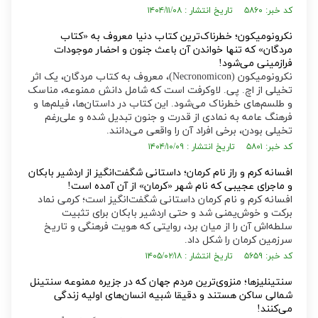
کد خبر: ۵۸۶۰ تاریخ انتشار : ۱۴۰۴/۱۱/۰۸
نکرونومیکون؛ خطرناک‌ترین کتاب دنیا معروف به «کتاب
مردگان» که تنها خواندن آن باعث جنون و احضار موجودات
فرازمینی می‌شود!
نکرونومیکون (Necronomicon)، معروف به کتاب مردگان، یک اثر
تخیلی از اچ. پی. لاوکرفت است که شامل دانش ممنوعه، مناسک
و طلسم‌های خطرناک می‌شود. این کتاب در داستان‌ها، فیلم‌ها و
فرهنگ عامه به نمادی از قدرت و جنون تبدیل شده و علی‌رغم
تخیلی بودن، برخی افراد آن را واقعی می‌دانند.
کد خبر: ۵۸۰۱ تاریخ انتشار : ۱۴۰۴/۱۰/۰۹
افسانه کرم و راز نام کرمان؛ داستانی شگفت‌انگیز از اردشیر بابکان
و ماجرای عجیبی که نام شهر «کرمان» از آن آمده است!
افسانه کرم و نام کرمان داستانی شگفت‌انگیز است؛ کرمی نماد
برکت و خوش‌یمنی شد و حتی اردشیر بابکان برای تثبیت
سلطه‌اش آن را از میان برد، روایتی که هویت فرهنگی و تاریخ
سرزمین کرمان را شکل داد.
کد خبر: ۵۶۵۹ تاریخ انتشار : ۱۴۰۵/۰۲/۱۸
سنتینلیز‌ها؛ منزوی‌ترین مردم جهان که در جزیره ممنوعه سنتینل
شمالی ساکن هستند و دقیقا شبیه انسان‌های اولیه زندگی
می‌کنند!