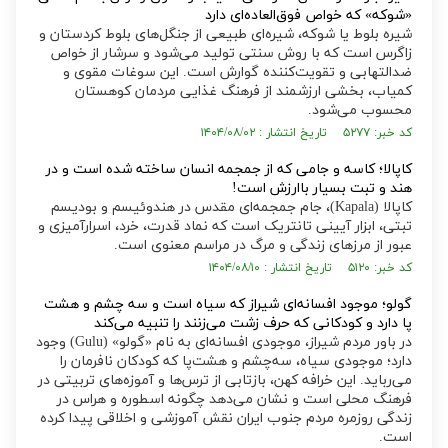
«شوکه» که خواص فوق‌العاده‌ای دارد
شیره بلوط یا شوکه، شیره‌ای طبیعی از جنگل‌های بلوط کردستان و
زاگرس است که با روش سنتی تولید می‌شود و سرشار از خواص
ضدالتهابی و تقویت‌کننده گوارش است. این سوغات مقوی و
کمیاب، بخشی ارزشمند از فرهنگ غذایی مردمان کوهستان
محسوب می‌شود.
کد خبر: ۵۲۷۷ تاریخ انتشار : ۱۴۰۴/۰۸/۰۲
کاپالا؛ کاسه و جامی که از جمجمه انسان ساخته شده است و در
هند و تبت بسیار باارزش است!
کاپالا (Kapala)، جام جمجمه‌ای مقدس در هندوئیسم و بودیسم
تبتی، ابزار آیینی تانتریک است که نماد قدرت، خرد، اسرارآمیزی و
عبور از مرز‌های زندگی و مرگ در مراسم معنوی است.
کد خبر: ۵۱۲۰ تاریخ انتشار : ۱۴۰۴/۰۸/۱۰
گولو؛ موجود افسانه‌ای شیراز که سیاه است و سه چشم و هشت
پا دارد و کودکانی که حرف زشت می‌زنند را تنبیه می‌کند
در باور مردم شیراز، موجودی افسانه‌ای به نام «گولو» (Gulu) وجود
دارد؛ موجودی سیاه، سه‌چشم و هشت‌پا که کودکان نافرمان را
می‌رباید. این خرافه کهن، بازتابی از ترس‌ها و آموزه‌های تربیتی در
فرهنگ محلی است و نشان می‌دهد چگونه اسطوره و هراس در
زندگی روزمره مردم جنوب ایران نقش آموزشی و اخلاقی پیدا کرده
است.