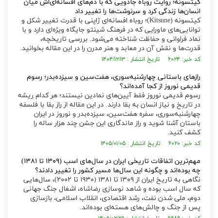
کیتسونه؛ روایت روباه جادویی که با دم‌های افسانه‌ای‌اش میان
انسان‌ها زندگی کرد و سرنوشت‌ها را تغییر داد
کیتسونه (Kitsune)؛ روباه افسانه‌ای ژاپنی با قدرت تغییر شکل و
توانایی‌های ماورایی که در فرهنگ شینتو جایگاه ویژه‌ای دارد و با
نماد فراوانی و حفاظت شناخته می‌شود. بررسی تاریخچه،
قدرت‌ها و نقش آن در معابد و هنر مدرن را در این مقاله بخوانید.
کد خبر: ۶۰۲۴ تاریخ انتشار : ۱۴۰۴/۱۲/۱۳
راز‌های باستانی چهارشنبه‌سوری، هفت‌سین و سیزده‌بدر؛ رسوم
قدیمی نوروز از کجا آمده‌اند؟
رسوم قدیمی نوروز فقط آیین‌های نمادین نیستند؛ هر کدام ریشه
در تاریخ و نیاز انسان به بقا دارند. در این مقاله از راز بقا با فلسفه
چهارشنبه‌سوری، سفره هفت‌سین، سیزده‌بدر و نوروز در ایران
باستان آشنا شوید و راز ماندگاری این جشن چند هزار ساله را
کشف کنید.
کد خبر: ۶۰۲۰ تاریخ انتشار : ۱۴۰۵/۰۱/۰۵
مهم‌ترین اتفاقات تاریخی ایران در سال‌های اسب (۱۳۰۹ تا ۱۳۸۱)
چه بوده‌اند و چگونه این سال‌ها مسیر کشور را تغییر دادند؟
نگاهی به تاریخ ایران از ۱۳۰۹ تا ۱۳۸۱ (۱۹۳۰ تا ۲۰۰۲)، سال‌هایی
که سال اسب بوده و شاهد نوسازی رضاشاه، اشغال جنگ جهانی
دوم، ملی شدن نفت، رشد اقتصادی، انقلاب اسلامی، بازسازی
پس از جنگ و چالش‌های هسته‌ای بوده‌اند.