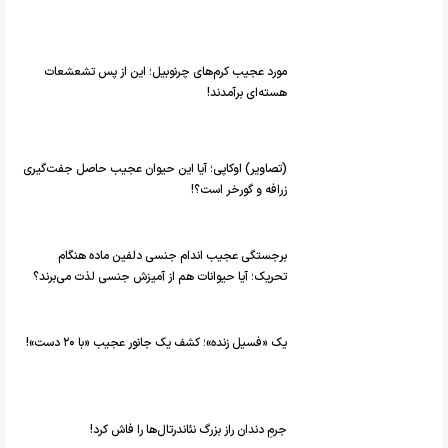
مورد عجیب کرم‌های چرنوبیل؛ این از پس تشعشعات
هسته‌ای برآمدند!
(تصاویر) اوکاپی؛ آیا این حیوان عجیب حاصل جفت‌گیری
زرافه و گورخر است؟!
برجستگی عجیب اندام جنسی دلفین ماده هنگام
تحریک؛ آیا حیوانات هم از آمیزش جنسی لذت می‌برند؟
یک «فسیل زنده»؛ کشف یک جانور عجیب «با ۲۰ دست»!
جرمِ دندان راز بزرگ نئاندرتال‌ها را فاش کرد!