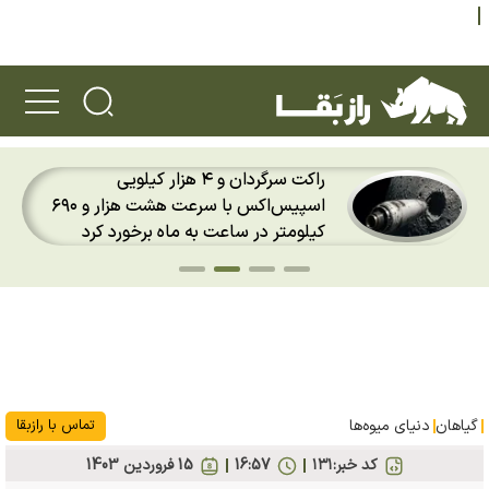
دو ویژگی عجیب خرس پاندا؛ ماجرای
انگشت ششم پاندا چیست؟
گیاهان
دنیای میوه‌ها
تماس با رازبقا
کد خبر:
۱۳۱
16:57
15 فروردين 1403