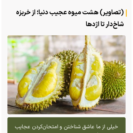
(تصاویر) هشت میوه عجیب دنیا؛ از خربزه
شاخ‌دار تا اژدها
خیلی از ما عاشق شناختن و امتحان‌کردن عجایب