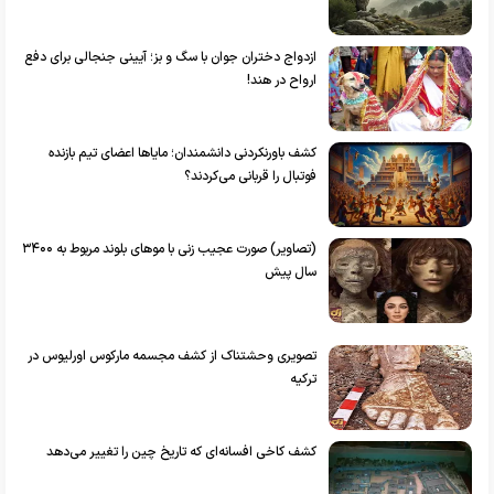
ازدواج دختران جوان با سگ و بز؛ آیینی جنجالی برای دفع
ارواح در هند!
کشف باورنکردنی دانشمندان؛ مایا‌ها اعضای تیم بازنده
فوتبال را قربانی می‌کردند؟
(تصاویر) صورت عجیب زنی با مو‌های بلوند مربوط به ۳۴۰۰
سال پیش
تصویری وحشتناک از کشف مجسمه مارکوس اورلیوس در
ترکیه
کشف کاخی افسانه‌ای که تاریخ چین را تغییر می‌دهد