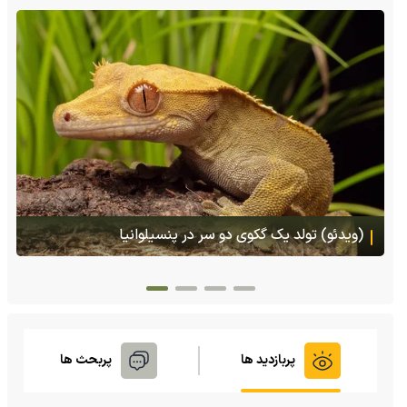
(ویدئو) تصاویر شگفت‌انگیز از مارمولک گلو بادبزنی که
هنگام خطر یک مایع چسبناک از بدنش پرتاب می‌کند
پربازدید ها
پربحث ها