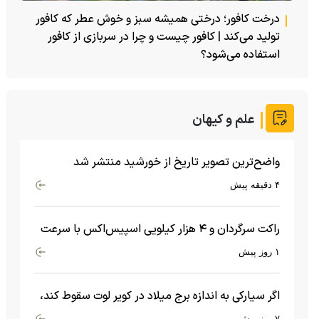
درخت کافور؛ درختی همیشه سبز و خوش عطر که کافور
تولید می‌کند | کافور چیست و چرا در سربازی از کافور
استفاده می‌شود؟
علم و کیهان
واضح‌ترین تصویر تاریخ از خورشید منتشر شد
۴ دقیقه پیش
راکت سرگردان و ۴ هزار کیلویی اسپیس‌اکس با سرعت
هشت هزار و ۶۹۰ کیلومتر در ساعت به ماه برخورد کرد
۱ روز پیش
اگر سیارکی به اندازه برج میلاد در کویر لوت سقوط کند،
چه اتفاقی می‌افتد؟
۷ روز پیش