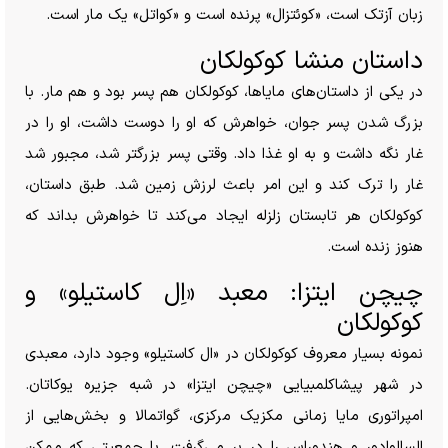
زبان آزتک است، «کوئتزال» پرنده است و «کواتل» یک مار است.
داستان منشا کوکولکان
در یکی از داستان‌های مایاها، کوکولکان هم پسر بود و هم مار. با
بزرگ شدن پسر جوان، خواهرش که او را دوست داشت، او را در
غار نگه داشت و به او غذا داد. وقتی پسر بزرگتر شد، مجبور شد
غار را ترک کند و این امر باعث لرزش زمین شد. طبق داستان،
کوکولکان هر تابستان زلزله ایجاد می‌کند تا خواهرش بداند که
هنوز زنده است.
چیچن ایتزا: معبد «اِل کاستیلو» و
کوکولکان
نمونه بسیار معروف کوکولکان در «ال کاستیلو» وجود دارد، معبدی
در شهر پیشاکلمبیایی «چیچن ایتزا» در شبه جزیره یوکاتان.
امپراتوری مایا زمانی مکزیک مرکزی، گواتمالا و بخش‌هایی از
السالوادور و هندوراس را در بر می‌گرفت. با جمعیتی که ممکن