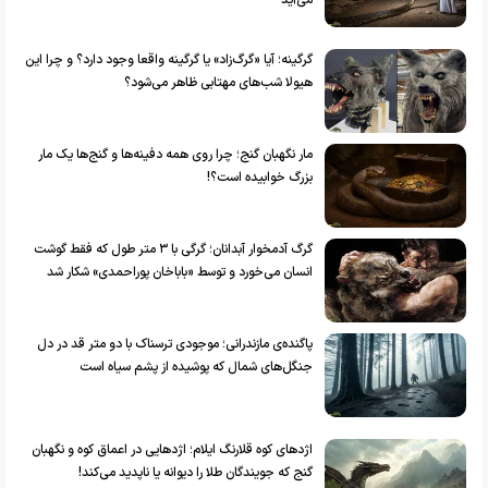
می‌آید
گرگینه؛ آیا «گرگ‌زاد» یا گرگینه واقعا وجود دارد؟ و چرا این
هیولا شب‌های مهتابی ظاهر می‌شود؟
مار نگهبان گنج؛ چرا روی همه دفینه‌ها و گنج‌ها یک مار
بزرگ خوابیده است؟!
گرگ آدمخوار آبدانان؛ گرگی با ۳ متر طول که فقط گوشت
انسان می‌خورد و توسط «باباخان پوراحمدی» شکار شد
پاگنده‌ی مازندرانی؛ موجودی ترسناک با دو متر قد در دل
جنگل‌های شمال که پوشیده از پشم سیاه است
اژد‌های کوه قلارنگ ایلام؛ اژد‌هایی در اعماق کوه و نگهبان
گنج که جویندگان طلا را دیوانه یا ناپدید می‌کند!