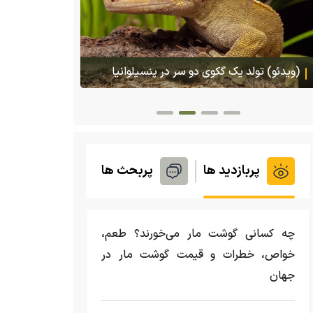
پس ا
گمشده‌شان د
هجوم یک بزمجه غول‌پیکر به یک سوپرمارکت در
تایلند
پربازدید ها
پربحث ها
چه کسانی گوشت مار می‌خورند؟ طعم،
خواص، خطرات و قیمت گوشت مار در
جهان