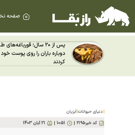
صفحه نخ
پس از ۲۰ سال؛ قورباغه‌های 
رای
دوباره باران را روی پوست خو
کردند
دنیای حیوانات
آبزیان
کد خبر:
۲۱۹۵
10:51
21 آبان 1403