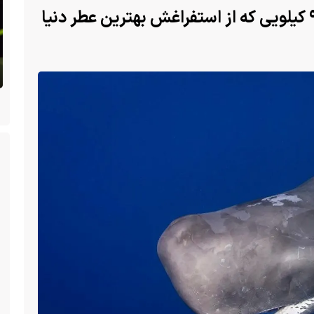
نهنگ اسپرم یا عنبر؛ نهنگی با مغز ۹ کیلویی که از استفراغش بهترین عطر‌ دنیا
 سگ با فَک
ا یک فک
(ویدئو) تولد یک گکوی دو سر در پنسیلوانیا