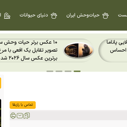
ست
حیات‌وحش ایران
دنیای حیوانات
ا
طلایی پاناما
د احساس
تصویر تقابل یک افعی با مر
برترین عکس سال ۲۰۲۶ شد
تماس با رازبقا