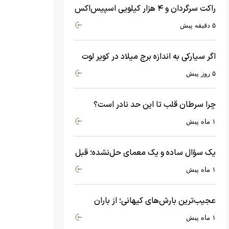
راکت سرگردان و ۴ هزار کیلویی اسپیس‌اکس
با سرعت هشت هزار و ۶۹۰ کیلومتر در
۵ دقیقه پیش
ساعت به ماه برخورد کرد
اگر سیارکی به اندازه برج میلاد در کویر لوت
سقوط کند، چه اتفاقی می‌افتد؟
۵ روز پیش
چرا سرطان قلب تا این حد نادر است؟
ماجرای معامله عجیبی که در بدن اتفاق
۱ ماه پیش
می‌افتد!
یک سؤال ساده و یک معمای حل‌نشده؛ قبل
از بیگ‌بنگ و آغاز جهان چه چیزی وجود
۱ ماه پیش
داشت؟
عجیب‌ترین بارش‌های کیهانی؛ از باران
جواهرات گران‌قیمت تا بارش آهن و شیشه
۱ ماه پیش