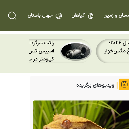
نسان و زمین
گیاهان
جهان باستان
۱۰ عکس برتر حیات وحش سال ۲۰۲۶؛
راکت سرگردان و ۴ هز
غ مگس‌خوار
کیلومتر در ساعت به ماه بر
ویدیوهای برگزیده