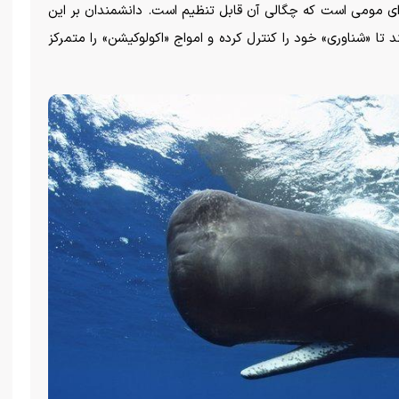
اده‌ای مومی است که چگالی آن قابل تنظیم است. دانشمندان بر این
 تا «شناوری» خود را کنترل کرده و امواج «اکولوکیشن» را متمرکز