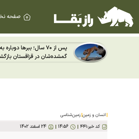
صفحه نخ
پس از ۲۰ سال؛ قورباغه‌های 
ه سرزمین
دوباره باران را روی پوست خو
د
کردند
انسان و زمین
زمین‌شناسی
کد خبر:
۴۴۱
14:56
24 اسفند 1402