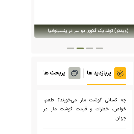
هجوم یک بزمجه غول‌پیکر به یک سوپرمارکت در
پس ا
تایلند
گمشده‌شان د
پربازدید ها
پربحث ها
چه کسانی گوشت مار می‌خورند؟ طعم،
خواص، خطرات و قیمت گوشت مار در
جهان