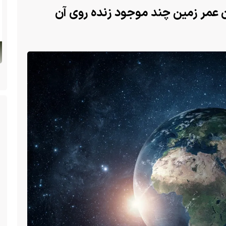
ن عمر زمین چند موجود زنده روی آن
 سگ با فَک
ا یک فک
(ویدئو) تولد یک گکوی دو سر در پنسیلوانیا