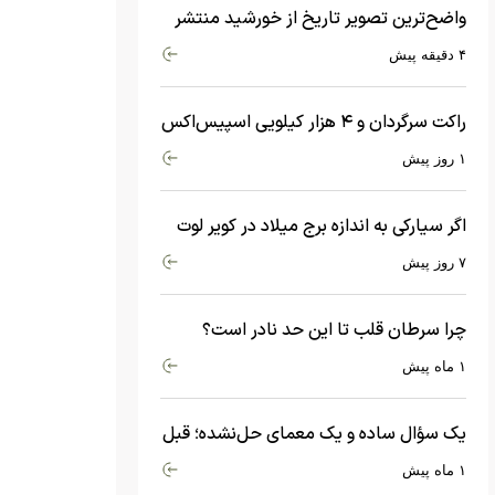
واضح‌ترین تصویر تاریخ از خورشید منتشر
شد
۴ دقیقه پیش
راکت سرگردان و ۴ هزار کیلویی اسپیس‌اکس
با سرعت هشت هزار و ۶۹۰ کیلومتر در
۱ روز پیش
ساعت به ماه برخورد کرد
اگر سیارکی به اندازه برج میلاد در کویر لوت
سقوط کند، چه اتفاقی می‌افتد؟
۷ روز پیش
چرا سرطان قلب تا این حد نادر است؟
ماجرای معامله عجیبی که در بدن اتفاق
۱ ماه پیش
می‌افتد!
یک سؤال ساده و یک معمای حل‌نشده؛ قبل
از بیگ‌بنگ و آغاز جهان چه چیزی وجود
۱ ماه پیش
داشت؟