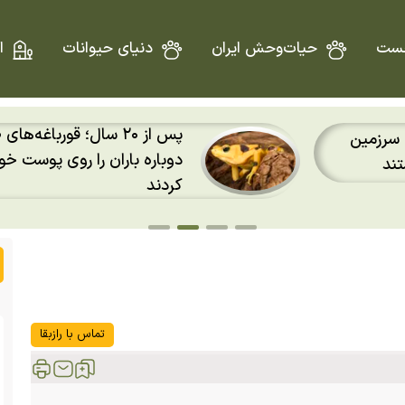
ست
حیات‌وحش ایران
دنیای حیوانات
ا
طلایی پاناما
د احساس
تصویر تقابل یک افعی با مر
برترین عکس سال ۲۰۲۶ شد
تماس با رازبقا