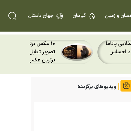
نسان و زمین
گیاهان
جهان باستان
۱۰ عکس برتر حیات وحش سال ۲۰۲۶؛
فلاکو؛ جغدی که از قفس گ
غ مگس‌خوار
منهتن شکار آموخت و به اف
تبدیل شد
ویدیوهای برگزیده