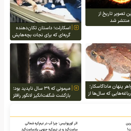
ن تصویر تاریخ از
منتشر شد
اسکارلت؛ داستان تکان‌دهنده
گربه‌ای که برای نجات بچه‌هایش
چند به دل آتش رفت و همه
بچه‌هایش را نجات داد
ر پنهان ماداگاسکار؛
میمونی که ۳۹ سال ناپدید بود؛
اغه‌هایی که سال‌ها از
بازگشت شگفت‌انگیز لانگور رافلز
شمندان دور مانده
به جنگل‌های سنگاپور
رین
اثر کوریولیس؛ چرا آب در نیم‌کره شمالی
ت!
ساعت‌گرد و در نیم‌کره جنوبی پادساعت‌گرد