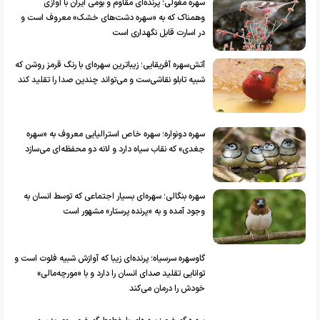
سهره مغولی؛ پرنده‌ای مقاوم و بومی ایران با آوازی
وهمناک که به «سهره دشت‌های خشک» معروف است و
در اسارت قابل نگهداری است
آتش‌سهره آفریقایی؛ زیباترین سهره‌ای با رنگ قرمز روشن که
شبیه تابلو نقاشی‌ست و می‌تواند چندین صدا‌ را تقلید کند
سهره دونواره؛ سهره خاص استرالیایی معروف به «سهره
جغدی» که نقاب سیاه دارد و لانه دو محفظه‌ای می‌سازد
سهره بنگالی؛ سهره‌ای بسیار اجتماعی که توسط انسان به
وجود آمده و به «پرنده پرستار» مشهور است
گاوسهره سرسیاه؛ پرنده‌ای زیبا که آوازش شبیه فلوت است و
توانایی تقلید صدا‌ی انسان را دارد و با «مورچه‌مالی»
خودش را درمان می‌کند