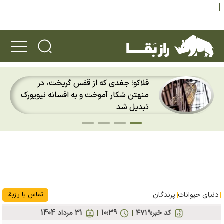
فلاکو؛ جغدی که از قفس گریخت، در
منهتن شکار آموخت و به افسانه نیویورک
تبدیل شد
دنیای حیوانات
پرندگان
تماس با رازبقا
کد خبر:
۴۷۱۹
10:39
31 مرداد 1404