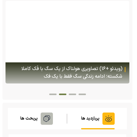
(ویدئو) تولد یک گکوی دو سر در پنسیلوانیا
پربازدید ها
پربحث ها