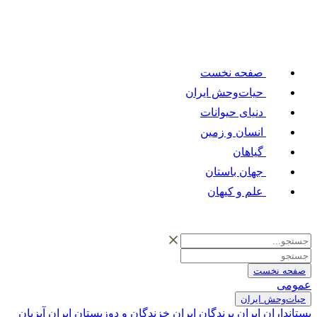
صفحه نخست
حیات‌وحش ایران
دنیای حیوانات
انسان و زمین
گیاهان
جهان باستان
علم و کیهان
صفحه نخست
عمومی
حیات‌وحش ایران
پستانداران ایران
پرندگان ایران
خزندگان و دوزیستان ایران
آبزیان