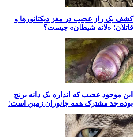
کشف یک راز عجیب در مغز دیکتاتور‌ها و
قاتلان؛ «لانه شیطان» چیست؟
این موجود عجیب که اندازه یک دانه برنج
بوده جد مشترک همه جانوران زمین است!