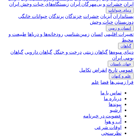
ایران
حشرات و بی‌مهرگان ایران
زیستگاه‌های حیات وحش ایران
دنیای حیوانات
پستانداران
آبزیان
حشرات
خزندگان
پرندگان
حیوانات خانگی
دوزیستان
حیات وحش
انسان و زمین
تغییرات اقلیمی
انسان
زمین‌شناسی
رودخانه‎‌ها و دریاها
طبیعت و
محیط
گیاهان
دنیای میوه‌ها
گیاهان زینتی
درخت و جنگل
گیاهان دارویی
گیاهان
بومی ایران
جهان باستان
عمومی
تاریخ
انقراض
تکامل
علم و کیهان
فرا زمینی‌ها
فضا
علم
تماس با ما
درباره ما
پیوندها
آرشیو
عضویت در خبرنامه
آب و هوا
اوقات شرعی
نظرسنجی