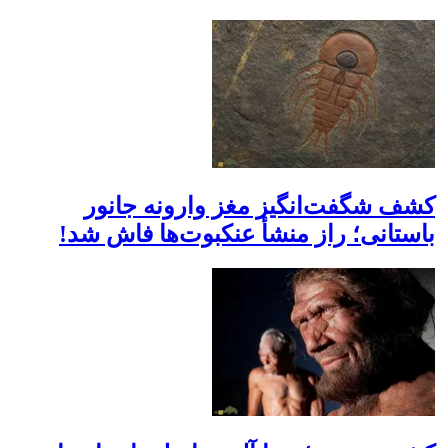
کشف شگفت‌انگیز مغز وارونه جانور
باستانی؛ راز منشأ عنکبوت‌ها فاش شد!