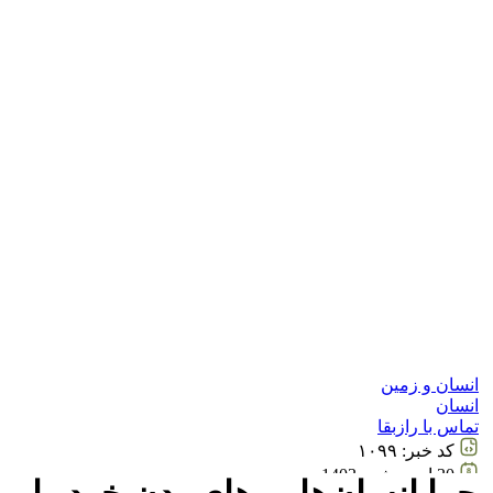
انسان و زمین
انسان
تماس با رازبقا
کد خبر:
۱۰۹۹
30 ارديبهشت 1403