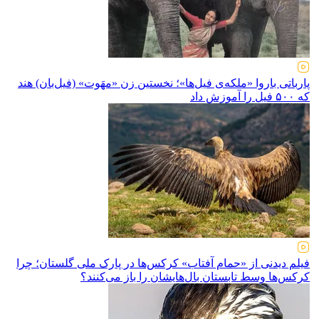
پارباتی باروا «ملکه‌ی فیل‌ها»؛ نخستین زن «مهَوت» (فیل‌بان) هند
که ۵۰۰ فیل را آموزش داد
فیلم دیدنی از «حمام آفتاب» کرکس‌ها در پارک ملی گلستان؛ چرا
کرکس‌ها وسط تابستان بال‌هایشان را باز می‌کنند؟