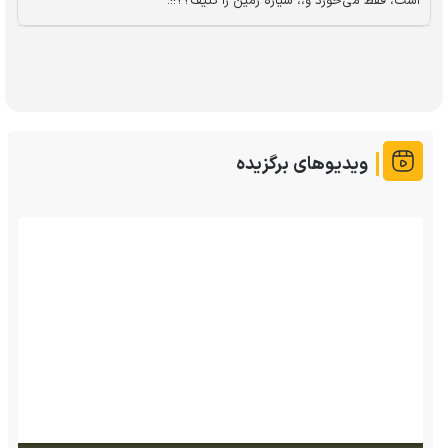
است، فقط می‌خورد و،، سیاره زمین را کثیف؟؟!!.
ویدیوهای برگزیده
(ویدئو) تصاویر شگفت‌انگیز از مارمولک گلو بادبزنی که