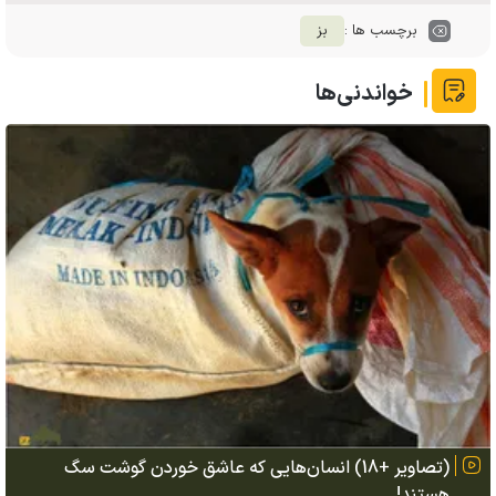
برچسب ها :
بز
خواندنی‌ها
(تصاویر +18) انسان‌هایی که عاشق خوردن گوشت سگ
هستند!