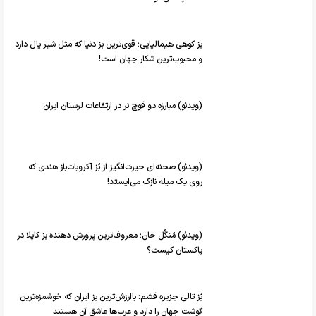
بز کوهی هیمالیایی؛ قوی‌ترین بز دنیا که مثل شیر یال دارد
و محبوب‌ترین شکار جهان است!
(ویدئو) مبارزه دو قوچ نر در ارتفاعات لرستان ایران
(ویدئو) صحنه‌ای حیرت‌انگیز از بُز آکروبات‌باز هندی که
روی یک میله نازک می‌ایستد!
(ویدئو) مُنگُل خان؛ معروف‌ترین پرورش دهنده بز کاپلا در
پاکستان کیست؟
بُز تالی جزیره قشم: باارزش‌ترین بز ایران که خوشمزه‌ترین
گوشت جهان را دارد و عرب‌ها عاشق آن هستند