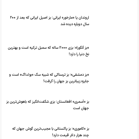
اروندان یا «مارخور» ایرانی؛ بز اصیل ایرانی که بعد از ۲۰۰
سال دوباره دیده شد
«بز آنگورا»؛ بزی 2000 ساله که سمبل ترکیه است و بهترین
نخ دنیا را دارد!
«بز دمشقی»؛ بز ترسناکی که شبیه سگ «بولداگ» است و
جایزه زیباترین بز جهان را گرفت!
بز «اَسمری» افغانستان؛ بزی شگفت‌انگیز که باهوش‌ترین بز
جهان است
بز «کاموری»؛ بز پاکستانی با عجیب‌ترین گوش‌ جهان که
چند هزار دلار قیمت دارد!