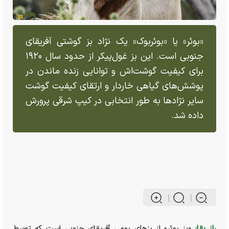
«بوئر» یا «بوئربوک» یک نژاد بز گوشتی آفریقای
جنوبی است. این بز غول‌پیکر از حدود سال ۱۹۲۰
برای کیفیت گوشت‌اش و توانایی زنده ماندن در
پوشش‌های گیاهی خاردار و ارتقای کیفیت گوشت
سایر نژاد‌ها به طور انتخابی در کیپ شرقی پرورش
داده شد.
راز بقا:
«بز بوئر» از بز‌های بومی آفریقای جنوبی است که توسط