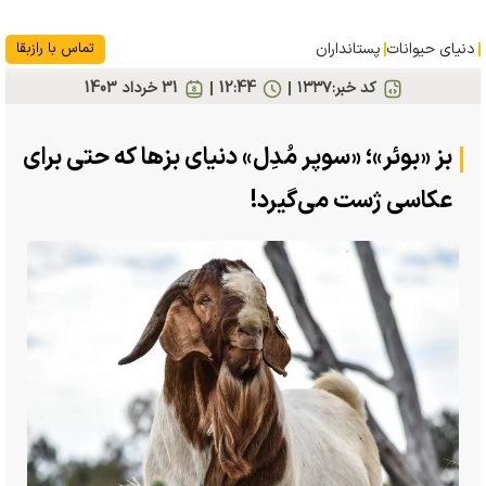
دنیای حیوانات
پستانداران
تماس با رازبقا
کد خبر:
۱۳۳۷
12:44
31 خرداد 1403
بز «بوئر»؛ «سوپر مُدِل» دنیای بز‌ها که حتی برای
عکاسی ژست می‌گیرد!