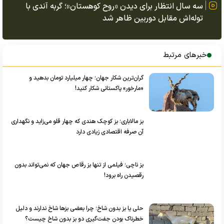
سه سال انتظار برای دیدن «روح کوهستان»؛ گربه آندی با
توله‌اش مقابل دوربین ظاهر شد
خبرهای مرتبط
گران‌ترین شکار جهان؛ چهار میلیارد تومان بدهید و
«مارخور» پاکستانی شکار کنید!
بز مالاباری؛ بز کوچک هندی که چهار قلو می‌زاید و نگهداری
آن صرفه اقتصادی زیادی دارد
بز ناچی؛ فیلمی از تنها بز رقاص جهان که نمی‌تواند بدون
رقصیدن راه برود!
حلی یا بز بدون شاخ؛ چرا بعضی بز‌ها شاخ ندارند و دلیل
خطرناک بودن جفت‌گیری دو بز بدون شاخ چیست؟