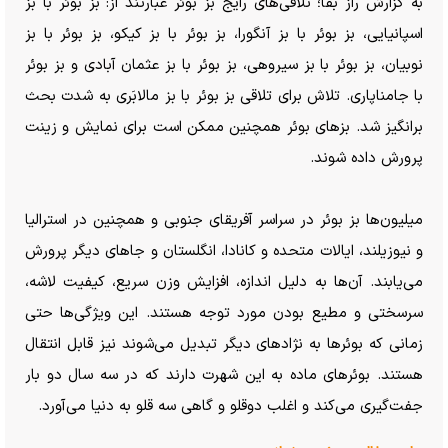
به گزارش راز بقا؛ تلاقی‌های رایج بز بوئر عبارتند از: بز بوئر با بز
اسپانیایی، بز بوئر با بز آنگورا، بز بوئر با بز کیکو، بز بوئر با بز
نوبیان، بز بوئر با بز سیروهی، بز بوئر با بز عثمان آبادی و بز بوئر
با جامناپاری. تلاش برای تلاقی بز بوئر با بز مالابَری به شدت بحث
برانگیز شد. بز‌های بوئر همچنین ممکن است برای نمایش و زینت
پرورش داده شوند.
میلیون‌ها بز بوئر در سراسر آفریقای جنوبی و همچنین در استرالیا
و نیوزیلند، ایالات متحده و کانادا، انگلستان و جا‌های دیگر پرورش
می‌یابند. آن‌ها به دلیل اندازه، افزایش وزن سریع، کیفیت لاشه،
سرسختی و مطیع بودن مورد توجه هستند. این ویژگی‌ها حتی
زمانی که بوئر‌ها به نژاد‌های دیگر تبدیل می‌شوند نیز قابل انتقال
هستند. بوئر‌های ماده به این شهرت دارند که در سه سال دو بار
جفت‌گیری می‌کند و اغلب دوقلو و گاهی سه قلو به دنیا می‌آورد.