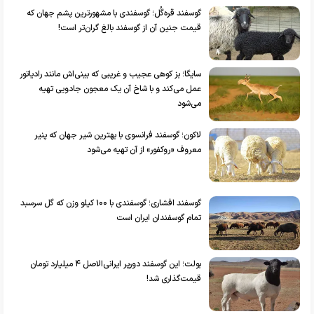
گوسفند قره‌گُل؛ گوسفندی با مشهورترین پشم جهان که
قیمت جنین آن از گوسفند بالغ گران‌تر است!
سایگا؛ بز کوهی عجیب و غریبی که بینی‌اش مانند رادیاتور
عمل می‌کند و با شاخ آن یک معجون جادویی تهیه
می‌شود
لاکون؛ گوسفند فرانسوی با بهترین شیر جهان که پنیر
معروف «روکفور» از آن تهیه می‌شود
گوسفند افشاری؛ گوسفندی با ۱۰۰ کیلو وزن که گل سرسبد
تمام گوسفندان ایران است
بولت؛ این گوسفند دورپر ایرانی‌الاصل ۴ میلیارد تومان
قیمت‌گذاری شد!