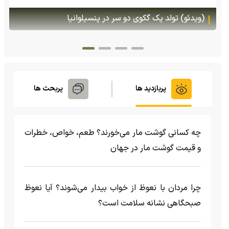
(ویدئو) تصاویر شگفت‌انگیز از مارمولک گلو بادبزنی که
هنگام خطر یک مایع چسبناک از بدنش پرتاب می‌کند
پربازدید ها
پربحث ها
چه کسانی گوشت مار می‌خورند؟ طعم، خواص، خطرات
و قیمت گوشت مار در جهان
چرا مردان با نعوظ از خواب بیدار می‌شوند؟ آیا نعوظ
صبحگاهی نشانه سلامت است؟