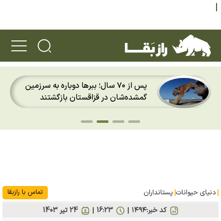
پس از ۲۰ سال؛ قورباغه‌های طلایی پاناما
دوباره باران را روی پوست خود احساس
کردند
دنیای حیوانات
پستانداران
تماس با رازبقا
کد خبر:
۱۴۹۴
16:23
24 تير 1403