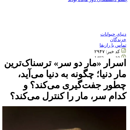
دنیای حیوانات
خزندگان
تماس با رازبقا
کد خبر:
۲۹۴۷
10 بهمن 1403
اسرار «مار دو سر» ترسناک‌ترین
14:03
مار دنیا؛ چگونه به دنیا می‌آید،
چطور جفت‌گیری می‌کند؟ و
کدام سر، مار را کنترل می‌کند؟