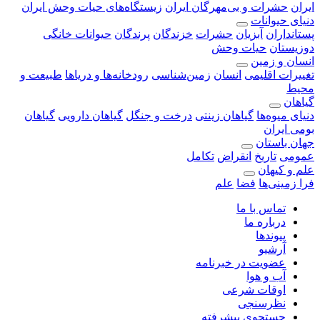
ایران
حشرات و بی‌مهرگان ایران
زیستگاه‌های حیات وحش ایران
دنیای حیوانات
پستانداران
آبزیان
حشرات
خزندگان
پرندگان
حیوانات خانگی
دوزیستان
حیات وحش
انسان و زمین
تغییرات اقلیمی
انسان
زمین‌شناسی
رودخانه‎‌ها و دریاها
طبیعت و
محیط
گیاهان
دنیای میوه‌ها
گیاهان زینتی
درخت و جنگل
گیاهان دارویی
گیاهان
بومی ایران
جهان باستان
عمومی
تاریخ
انقراض
تکامل
علم و کیهان
فرا زمینی‌ها
فضا
علم
تماس با ما
درباره ما
پیوندها
آرشیو
عضویت در خبرنامه
آب و هوا
اوقات شرعی
نظرسنجی
جستجوی پیشرفته