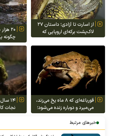
از اسارت تا آزادی؛ داستان ۲۷
۲۰ هزا
لاک‌پشت برکه‌ای اروپایی که
چگونه یک
دوباره راه خانه را پیدا کردند
داستان 
آریزونا
قورباغه‌ای که ۸ ماه یخ می‌زند،
۱۴ سال
می‌میرد و دوباره زنده می‌شود؛
نجات کاک
راز بقا در سرمای ۵۰ درجه زیر
که صدها پ
صفر!
قایق به ج
خبرهای مرتبط