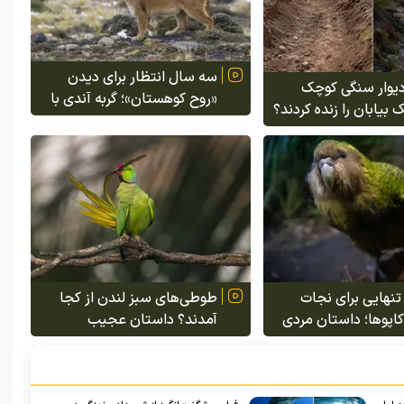
سه سال انتظار برای دیدن
ر دیوار سنگی کوچک
«روح کوهستان»؛ گربه آندی با
 بیابان را زنده کردند؟
توله‌اش مقابل دوربین ظاهر
عجیب یک زوج در
شد
 تنهایی برای نجات
طوطی‌های سبز لندن از کجا
اپوها؛ داستان مردی
آمدند؟ داستان عجیب
رندهٔ بی‌پرواز را با
پرندگانی که از قفس فرار کردند و
زیره‌ای دورافتاده برد
بریتانیا را تسخیر کردند