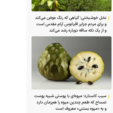
نخل خوشبختی؛ گیاهی که رنگ عوض می‌کند
و برای مردم جزایر اقیانوس آرام مقدس است
و از یک تکه ساقه دوباره رشد می‌کند
سیب کاستارد؛ میوه‌ای با پوستی شبیه پوست
تمساح که طعم چندین میوه را هم‌زمان دارد
و به «میوه بستنی» معروف است