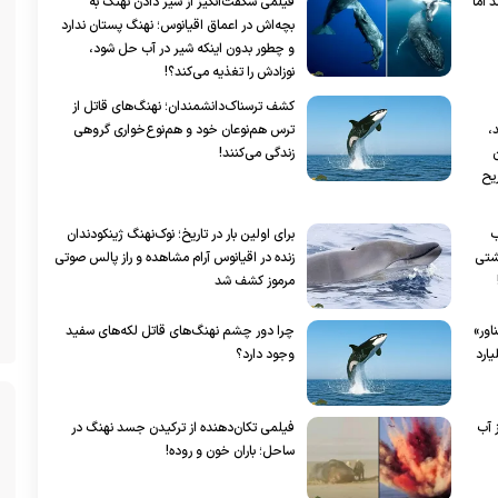
 اما
فیلمی شگفت‌انگیز از شیر دادن نهنگ به
بچه‌اش در اعماق اقیانوس؛ نهنگ پستان ندارد
و چطور بدون اینکه شیر در آب حل شود،
نوزادش را تغذیه می‌کند؟!
کشف ترسناک‌دانشمندان؛ نهنگ‌های قاتل از
،
ترس هم‌نوعان خود و هم‌نوع‌خواری گروهی
ن
زندگی می‌کنند!
ریح
ب
برای اولین بار در تاریخ؛ نوک‌نهنگ ژینکودندان
شتی
زنده در اقیانوس آرام مشاهده و راز پالس صوتی
مرموز کشف شد
ای شناور»
چرا دور چشم نهنگ‌های قاتل لکه‌های سفید
 از پا درآورد و ۶۰ میلیارد
وجود دارد؟
ز آب
فیلمی تکان‌دهنده از ترکیدن جسد نهنگ در
ساحل؛ باران خون و روده!