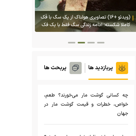
(ویدئو) تصاو
بادبزنی که 
(ویدئو) تولد یک گکوی دو سر در پنسیلوانیا
بدنش پرتاب 
پربازدید ها
پربحث ها
چه کسانی گوشت مار می‌خورند؟ طعم،
خواص، خطرات و قیمت گوشت مار در
جهان