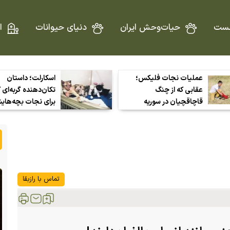
ست
حیات‌وحش ایران
دنیای حیوانات
ا
عملیات نجات فلیکس؛
اسکارلت؛ داستان
عقابی که از چنگ
تکان‌دهنده گربه‌ای 
قاچاقچیان در سوریه
برای نجات بچه‌ها
گریخت
چند به دل آتش رفت
همه بچه‌هایش را ن
داد
تماس با رازبقا