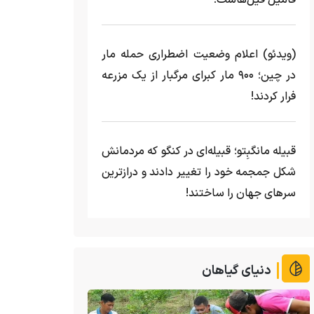
فامیل فیل‌هاست!
(ویدئو) اعلام وضعیت اضطراری حمله مار‌
در چین؛ ۹۰۰ مار کبرای مرگبار از یک مزرعه‌
فرار کردند!
قبیله مانگبِتو؛ قبیله‌ای در کنگو که مردمانش
شکل جمجمه خود را تغییر دادند و درازترین
سرهای جهان را ساختند!
دنیای گیاهان