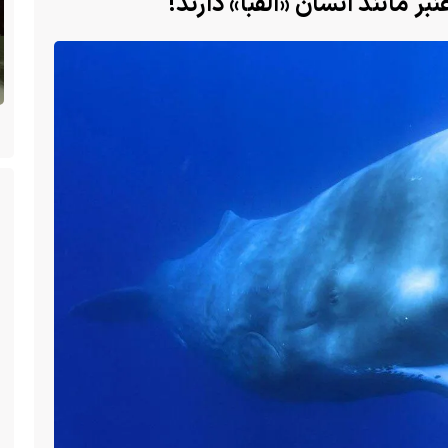
ر مانند انسان «الفبا» دارند!
ن
(ویدئو +16) تصاویری هولناک از یک سگ با فَک
کاملا شکسته؛ ادامه زندگی سگ فقط با یک فک