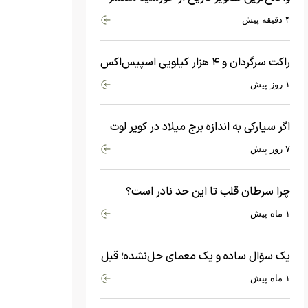
شد
۴ دقیقه پیش
راکت سرگردان و ۴ هزار کیلویی اسپیس‌اکس
با سرعت هشت هزار و ۶۹۰ کیلومتر در
۱ روز پیش
ساعت به ماه برخورد کرد
اگر سیارکی به اندازه برج میلاد در کویر لوت
سقوط کند، چه اتفاقی می‌افتد؟
۷ روز پیش
چرا سرطان قلب تا این حد نادر است؟
ماجرای معامله عجیبی که در بدن اتفاق
۱ ماه پیش
می‌افتد!
یک سؤال ساده و یک معمای حل‌نشده؛ قبل
از بیگ‌بنگ و آغاز جهان چه چیزی وجود
۱ ماه پیش
داشت؟