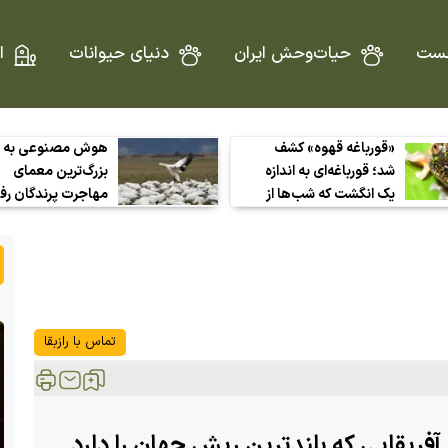
ست
حیات‌وحش ایران
دنیای حیوانات
ا
«قورباغه قهوه» کشف
هوش مصنوعی به 
شد؛ قورباغه‌ای به اندازه
بزرگ‌ترین معمای
یک انگشت که شب‌ها از
مهاجرت پرندگان رف
دل مزارع قهوه بیرون
رادارها دیگر فقط «ل
می‌آید!
نمی‌بینند
تماس با رازبقا
آفریقایی که بلندترین ریش جهان را دارد