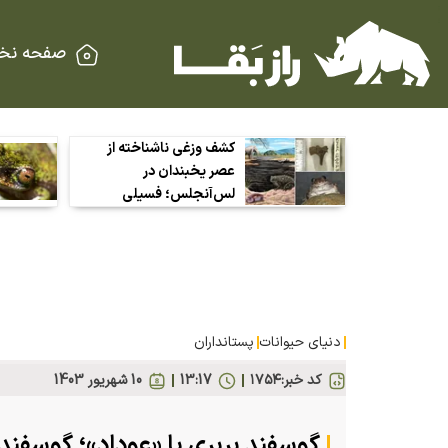
صفحه نخ
کشف وزغی ناشناخته از
عصر یخبندان در
لس‌آنجلس؛ فسیلی
کوچک که راز آب‌وهوای
گذشته را فاش می‌کند
دنیای حیوانات
پستانداران
کد خبر:
۱۷۵۴
13:17
10 شهريور 1403
گوسفند بربری یا «عوداد»؛ گوسفند 