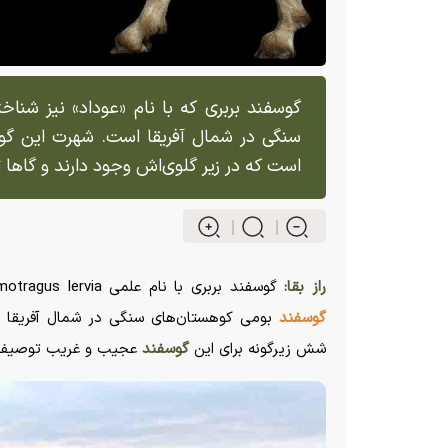
گوسفند بربری که با نام «عوداد» نیز شنا
سنگی در شمال آفریقا است. شهرت این گوس
است که در زیر گلوی‌اش وجود دارند و گاها 
راز بقا:
گوسفند بربری با نام علمی Ammotragus lervia که با اسم دیگر «عوداد» نیز شناخته می‌شود یک گونه از
گوسفند
شش زیرگونه برای این
گوسفند
عجیب و غریب توصیف