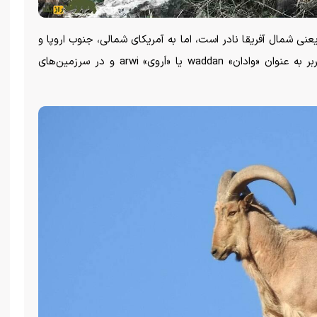
نی شمال آفریقا نادر است، اما به آمریکای شمالی، جنوب اروپا و
جا‌های دیگر معرفی شده است. همچنین در زبان بربر به عنوان «وادان» waddan یا «اَروی» arwi و در سرزمین‌های