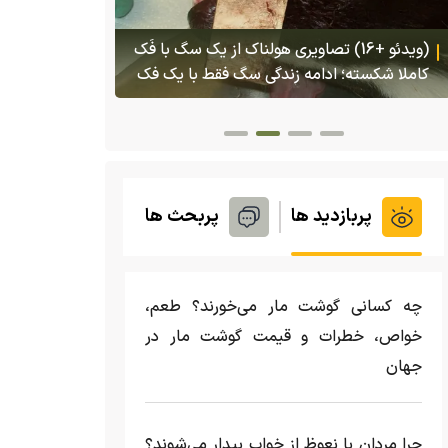
(ویدئو) تصاو
بادبزنی که 
(ویدئو) تولد یک گکوی دو سر در پنسیلوانیا
بدنش پرتاب 
پربازدید ها
پربحث ها
چه کسانی گوشت مار می‌خورند؟ طعم،
خواص، خطرات و قیمت گوشت مار در
جهان
چرا مردان با نعوظ از خواب بیدار می‌شوند؟