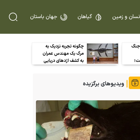
نسان و زمین
گیاهان
جهان باستان
جنگ
چگونه تجربه نزدیک به
مرگ یک مهندس عمران
ت؛
به کشف اژد‌های دریایی
که»
ژوراسیک در ولز منجر شد!
ویدیوهای برگزیده