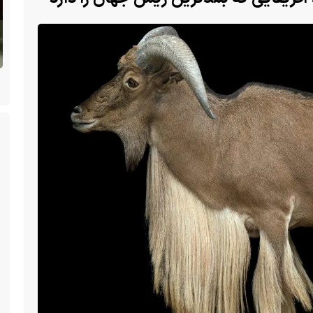
ن
(ویدئو +16) تصاویری هولناک از یک سگ با فَک
کاملا شکسته؛ ادامه زندگی سگ فقط با یک فک