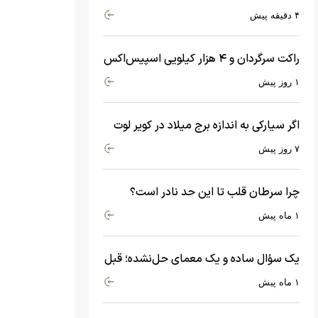
شد
۴ دقیقه پیش
راکت سرگردان و ۴ هزار کیلویی اسپیس‌اکس
با سرعت هشت هزار و ۶۹۰ کیلومتر در
۱ روز پیش
ساعت به ماه برخورد کرد
اگر سیارکی به اندازه برج میلاد در کویر لوت
سقوط کند، چه اتفاقی می‌افتد؟
۷ روز پیش
چرا سرطان قلب تا این حد نادر است؟
ماجرای معامله عجیبی که در بدن اتفاق
۱ ماه پیش
می‌افتد!
یک سؤال ساده و یک معمای حل‌نشده؛ قبل
از بیگ‌بنگ و آغاز جهان چه چیزی وجود
۱ ماه پیش
داشت؟