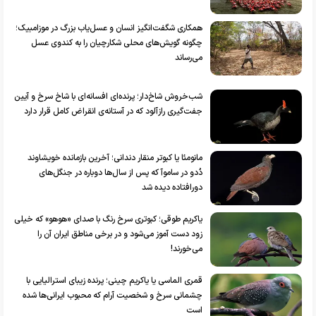
همکاری شگفت‌انگیز انسان و عسل‌یاب بزرگ در موزامبیک؛
چگونه گویش‌های محلی شکارچیان را به کندوی عسل
می‌رساند
شب‌خروش شاخ‌دار؛ پرنده‌ای افسانه‌ای با شاخ سرخ و آیین
جفت‌گیری رازآلود که در آستانه‌ی انقراض کامل قرار دارد
مانومئا یا کبوتر منقار دندانی؛ آخرین بازمانده خویشاوند
دُدو در ساموآ که پس از سال‌ها دوباره در جنگل‌های
دورافتاده دیده شد
یاکریم طوقی؛ کبوتری سرخ رنگ با صدای «هوهو» که خیلی
زود دست آموز می‌شود و در برخی مناطق ایران آن را
می‌خورند!
قمری الماسی یا یاکریم چینی؛ پرنده زیبای استرالیایی با
چشمانی سرخ و شخصیت آرام که محبوب ایرانی‌ها شده
است