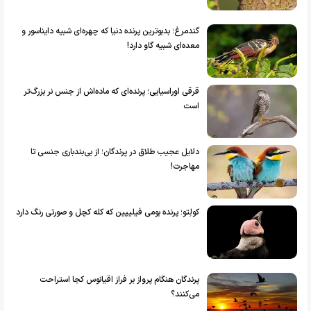
گندمرغ؛ بدبوترین پرنده دنیا که چهره‌ای شبیه دایناسور و
معده‌ای شبیه گاو دارد!
قرقی اوراسیایی؛ پرنده‌ای که ماده‌اش از جنس نر بزرگ‌تر
است
دلایل عجیب طلاق در پرندگان؛ از بی‌بندباری جنسی تا
مهاجرت!
کولِتو؛ پرنده بومی فیلیپین که کله کچل و صورتی رنگ دارد
پرندگان هنگام پرواز بر فراز اقیانوس‌ کجا استراحت
می‌کنند؟