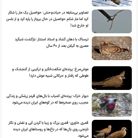
تصاویر بی‌سابقه در حیات‌وحش؛ حواصیل یک مار را شکار
کرد اما مار شکم حواصیل در حال پرواز را پاره کرد و از باسن
او خارج شد!
ترسناک با دهان گشاد و استاد استتار؛ بازگشت شبگرد
مصری به گیلان بعد از ۶۰ سال
موش‌مرغ؛ پرنده‌ای شگفت‌انگیز و ترکیبی از گنجشک و
طوطی که رفتار و حرکاتی شبیه موش دارد!
دیوار خزک؛ پرنده‌ای کمیاب با بال‌های قرمز زرشکی و زندگی
عجیب روی صخره‌ها که در کوه‌های ایران دیده می‌شود
قمری خاوری؛ قمری بزرگ و زیبا با گردن آبی و نقش و نگار
نارنجی روی بال‌ها که در باغ‌ها و روستا‌های ایران دیده
می‌شود