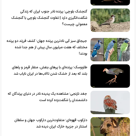
گنجشک بلوچی؛ پرنده نادر جنوب ایران که زندگی
شگفت‌انگیزی دارد | تفاوت گنجشک بلوچی با گنجشک
معمولی چیست؟
جیجاق سبز آبی نادترین پرنده جهان؛ کشف فرزند دو پرنده
مختلف که هفت میلیون سال پیش از هم جدا شده
بودند!
طاووسک؛ پرنده‌ای با پرهای بنفش، منقار قرمز و پاهای
بلند که بعد از خشک شدن تالاب‌ها در ایران نایاب شد
جغد نارنجی؛ مشاهده یک پدیده نادر در دنیای پرندگان که
دانشمندان را شگفت‌زده کرده است
دارکوب قهوه‌ای؛ متفاوت‌ترین دارکوب جهان و سلطان
استتار در جزیره خارک ایران دیده شد