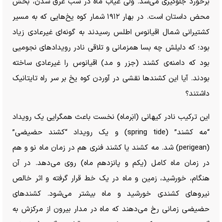
برخورد جلوگیری می‌شد. ولی غیاب ماه در شب غرق شدن، بخش
محض داستان است. در بهار ۱۹۱۲ شمار کوه یخ‌هایی که به مسیر
کشتیرانی شمال اقیانوس اطلس رسیدند به گونه‌ای غیرعادی زیاد
بود؛ که دلیلش چه بسا همزمانی و تلاقی نادر رویداد‌های نجومیی
بود که دامنه‌ی کشند (جزر و مد) اقیانوس را غیرعادی ساخته
بودند. آیا این کشند‌ها نقشی در آوردن کوه یخ بر سر راه تایتانیک
داشتند؟
این ترکیب نادر کیهانی (ابَرماه) نخست باعث همگرایی یک رویداد
“مه کشند” (spring tide) و یک رویداد “کشند حضیضی”
(perigean) شد. مه کشند یا کشند فنری هم در زمان ماه نو و هم
در زمان ماه کامل (یکم و پانزدهم ماه) روی می‌دهد. در آن
هنگام، خورشید، زمین و ماه در یک خط قرار گرفته و اثر خالص
نیرو‌های کشندی خورشید و ماه بیشتر می‌شود. کشند‌های
حضیضی زمانی رخ می‌دهند که ماه در مدار بیرون از مرکزش به