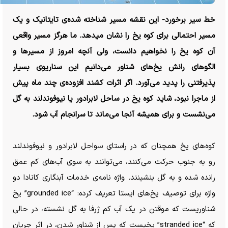
خط سیر برخورد- این نقشه مسیر شناخته شده‌ی تایتانیک و یک
مسیر احتمالی برای کوه یخ را نشان میدهد. ما هرگز مسیر واقعی
آن کوه یخ را نخواهیم دانست، ولی آنچه امروز از مسیر‌ها و
الگو‌های رانش یخ‌های شناور می‌دانیم این سناریوی بسیار
پذیرفتنی را پدید می‌آورد. اگر اثرات کشند افزوده‌ی چند ماه پیش
از ماجرا نبود، شاید کوه یخ در ساحل لابرادور یا نیوفوندلند به گل
می‌نشست و برای همیشه آنجا می‌ماند تا سرانجام آب شود.
کوه‌های یخ همچنان که در راستای سواحل لابرادور و نیوفوندلند
رو به جنوب حرکت می‌کنند، می‌توانند به سوی آب‌های کم عمق
رانده شده و به گل بنشینند. واژه نامه‌ی خدمات آبنگاری کانادا دو
واژه برای توصیف یخ‌های ایستا تعریف کرده: “grounded ice” یخ
شناوریست که موقتن در یک آب کم ژرفا به گل نشسته، در حالی
که “stranded ice” یخیست که پس از شناور شدن، در اثر جریان