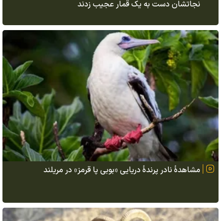
نجاتشان دست به یک قمار عجیب زدند
مشاهدهٔ نادر پرندهٔ دریایی «بوبی پا قرمز» در مریلند