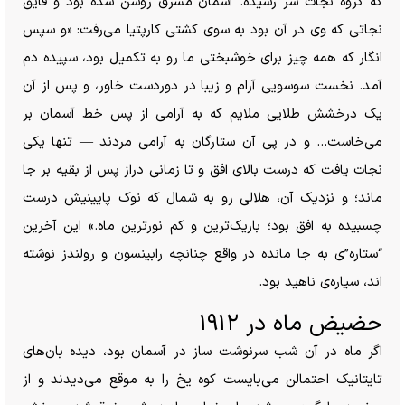
که گروه نجات سر رسیده. آسمان مشرق روشن شده بود و قایق
نجاتی که وی در آن بود به سوی کشتی کارپتیا می‌رفت: «و سپس
انگار که همه چیز برای خوشبختی ما رو به تکمیل بود، سپیده دم
آمد. نخست سوسویی آرام و زیبا در دوردست خاور، و پس از آن
یک درخشش طلایی ملایم که به آرامی از پس خط آسمان بر
می‌خاست… و در پی آن ستارگان به آرامی مردند — تنها یکی
نجات یافت که درست بالای افق و تا زمانی دراز پس از بقیه بر جا
ماند؛ و نزدیک آن، هلالی رو به شمال که نوک پایینیش درست
چسبیده به افق بود؛ باریک‌ترین و کم نورترین ماه.» این آخرین
“ستاره”‌ی به جا مانده در واقع چنانچه رابینسون و رولندز نوشته
اند، سیاره‌ی ناهید بود.
حضیض ماه در ۱۹۱۲
اگر ماه در آن شب سرنوشت ساز در آسمان بود، دیده بان‌های
تایتانیک احتمالن می‌بایست کوه یخ را به موقع می‌دیدند و از