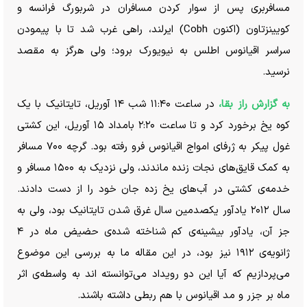
مسافربری پس از سوار کردن مسافران در شربورگ فرانسه و
کویینزتاون (اکنون Cobh) ایرلند، راهی غرب شد تا با پیمودن
سراسر اقیانوس اطلس به نیویورک برود؛ ولی هرگز به مقصد
نرسید.
به گزارش راز بقا،
در ساعت ۱۱:۴۰ شب ۱۴ آوریل، تایتانیک با یک
کوه یخ برخورد کرد و تا ساعت ۲:۲۰ بامداد ۱۵ آوریل، این کشتی
غول پیکر به ژرفای امواج اقیانوس فرو رفته بود. گرچه ۷۰۰ مسافر
به کمک قایق‌های نجات زنده ماندند، ولی نزدیک به ۱۵۰۰ مسافر و
خدمه‌ی کشتی در آب‌های یخ زده جان خود را از دست دادند.
سال ۲۰۱۲ یادآور یکصدمین سال غرق شدن تایتانیک بود، ولی به
جز آن، یادآور بیشینه‌ی کم شناخته شده‌ی حضیض ماه در ۴
ژانویه‌ی ۱۹۱۲ نیز بود، در این مقاله ما به بررسی این موضوع
می‌پردازیم که آیا این دو رویداد می‌توانسته اند به واسطه‌ی اثر
ماه بر جزر و مد اقیانوس با هم ربطی داشته باشند.