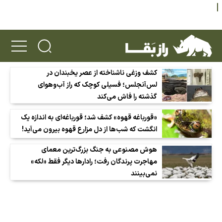
کشف وزغی ناشناخته از عصر یخبندان در
لس‌آنجلس؛ فسیلی کوچک که راز آب‌وهوای
گذشته را فاش می‌کند
«قورباغه قهوه» کشف شد؛ قورباغه‌ای به اندازه یک
انگشت که شب‌ها از دل مزارع قهوه بیرون می‌آید!
هوش مصنوعی به جنگ بزرگ‌ترین معمای
مهاجرت پرندگان رفت؛ رادارها دیگر فقط «لکه»
نمی‌بینند