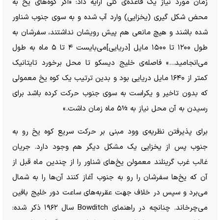
زمان مورد نیاز یک قاعده‌ی کلی ارایه داد: «اگر کوه‌های یخ به
محض شکل گیری (یخزایی) وارد آب شده و به سوی جنوب شناور
شده باشند و هیچ مانعی هم پیش رویشان نداشتند، سفرشان به
طول ۱۲۰۰ تا ۱۵۰۰ مایل [دریایی]می‌بایست ۴ تا ۵ ماه به طول
می‌انجامید…» فاصله‌ی خلیج دیسکو تا محل برخورد تایتانیک
کمتر از ۱۶۴۰ مایل دریایی بود و بدین ترتیب یک کوه یخ معمولی
که بدون تاخیر و یکراست به سوی جنوب حرکت کرده باشد برای
رسیدن به آن محل نیاز به ½۵ ماه زمان داشت.»
برای پذیرفتن نظریه‌ی وود مبنی بر حرکت سریع کوه یخ رو به
جنوب پس از یخزایی یک مشکل دیگر هم وجود دارد. جریان
غالب غرب گرینلند معمولن یخ‌های شناور را از چندین ماه قبل از
آن که یخ‌ها سفرشان را رو به جنوب آغاز کنند آن‌ها را به شمال
می‌برد و سپس در خلاف جهت عقربه‌های ساعت دور خلیج بافین
می‌چرخاند. چنانچه در راهنمای Bowditch سال ۱۹۶۲ ذکر شده: