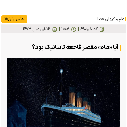
علم و کیهان
فضا
تماس با رازبقا
کد خبر:
۶۹۰
11:03
14 فروردين 1403
آیا «ماه» مقصر فاجعه تایتانیک بود؟