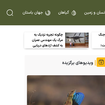
نسان و زمین
گیاهان
جهان باستان
جنگ
چگونه تجربه نزدیک به
مرگ یک مهندس عمران
ت؛
به کشف اژد‌های دریایی
که»
ژوراسیک در ولز منجر شد!
ویدیوهای برگزیده