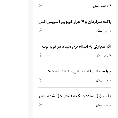
شد
۴ دقیقه پیش
راکت سرگردان و ۴ هزار کیلویی اسپیس‌اکس
با سرعت هشت هزار و ۶۹۰ کیلومتر در
۱ روز پیش
ساعت به ماه برخورد کرد
اگر سیارکی به اندازه برج میلاد در کویر لوت
سقوط کند، چه اتفاقی می‌افتد؟
۷ روز پیش
چرا سرطان قلب تا این حد نادر است؟
ماجرای معامله عجیبی که در بدن اتفاق
۱ ماه پیش
می‌افتد!
یک سؤال ساده و یک معمای حل‌نشده؛ قبل
از بیگ‌بنگ و آغاز جهان چه چیزی وجود
۱ ماه پیش
داشت؟