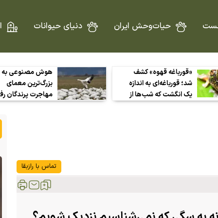
ست
حیات‌وحش ایران
دنیای حیوانات
ا
«قورباغه قهوه» کشف
هوش مصنوعی به 
شد؛ قورباغه‌ای به اندازه
بزرگ‌ترین معمای
یک انگشت که شب‌ها از
مهاجرت پرندگان رف
دل مزارع قهوه بیرون
رادارها دیگر فقط «ل
می‌آید!
نمی‌بینند
تماس با رازبقا
نه به سگی که نمی‌شناسیم نزدیک شویم؟