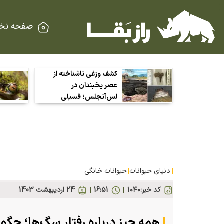
صفحه نخ
کشف وزغی ناشناخته از
عصر یخبندان در
لس‌آنجلس؛ فسیلی
کوچک که راز آب‌وهوای
گذشته را فاش می‌کند
دنیای حیوانات
حیوانات خانگی
کد خبر:
۱۰۴۰
16:51
24 ارديبهشت 1403
همه چیز درباره رفتار سگ‌ها؛ چگو