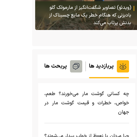
پس از 
(ویدئو) تصاویر شگفت‌انگیز از مارمولک گلو
گمشده‌شان در 
بادبزنی که هنگام خطر یک مایع چسبناک از
بدنش پرتاب می‌کند
پربازدید ها
پربحث ها
چه کسانی گوشت مار می‌خورند؟ طعم،
خواص، خطرات و قیمت گوشت مار در
جهان
چرا مردان با نعوظ از خواب بیدار می‌شوند؟