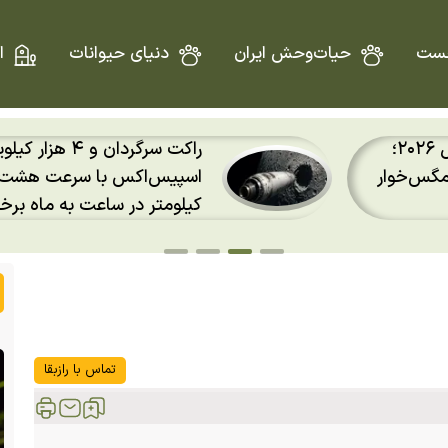
ست
حیات‌وحش ایران
دنیای حیوانات
ا
دو ویژگی عجیب خرس پاندا؛
اسپیس‌اکس با سرعت هشت هزار و ۶۹۰
انگشت ششم پاندا چیست؟
 کرد
تماس با رازبقا