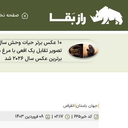
صفحه نخ
۱۰ عکس برتر حیات وحش سال ۲۰۲۶؛
راکت سرگردان و ۴ هزار کیلویی
س‌خوار
کیلومتر در ساعت به ماه برخورد
جهان باستان
انقراض
کد خبر:
۶۶۵
02:17
08 فروردين 1403