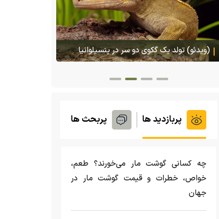
هجوم یک بزمجه غول‌پیکر به یک سوپرمارکت در
پس ا
تایلند
گمشده‌شان د
پربازدید ها
پربحث ها
چه کسانی گوشت مار می‌خورند؟ طعم،
خواص، خطرات و قیمت گوشت مار در
جهان