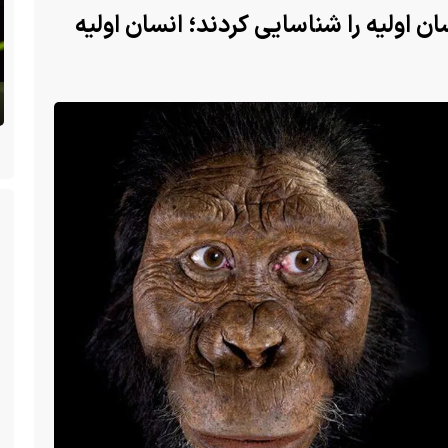
 اولیه را شناسایی کردند؛ انسان اولیه
 سگ با فَک
ا یک فک
(ویدئو) تولد یک گکوی دو سر در پنسیلوانیا