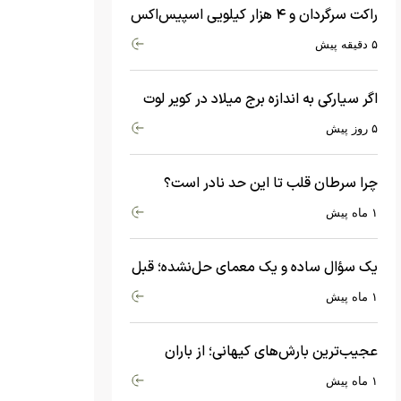
راکت سرگردان و ۴ هزار کیلویی اسپیس‌اکس
با سرعت هشت هزار و ۶۹۰ کیلومتر در
۵ دقیقه پیش
ساعت به ماه برخورد کرد
اگر سیارکی به اندازه برج میلاد در کویر لوت
سقوط کند، چه اتفاقی می‌افتد؟
۵ روز پیش
چرا سرطان قلب تا این حد نادر است؟
ماجرای معامله عجیبی که در بدن اتفاق
۱ ماه پیش
می‌افتد!
یک سؤال ساده و یک معمای حل‌نشده؛ قبل
از بیگ‌بنگ و آغاز جهان چه چیزی وجود
۱ ماه پیش
داشت؟
عجیب‌ترین بارش‌های کیهانی؛ از باران
جواهرات گران‌قیمت تا بارش آهن و شیشه
۱ ماه پیش