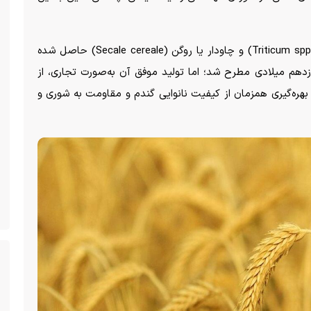
تریتیکاله نوعی غله هیبریدی است که از تلاقی گندم (Triticum spp) و چاودار یا روگن (Secale cereale) حاصل شده
زدهم میلادی مطرح شد؛ اما تولید موفق آن به‌صورت تجاری، از
ن گیاه، بهره‌گیری همزمان از کیفیت نانوایی گندم و مقاومت به شوری و