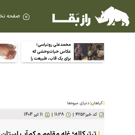
صفحه نخ
محمدعلی رونیاسی؛
عکاس حیات‌وحشی که
برای یک قاب، طبیعت را
قربانی نمی‌کند
گیاهان
دنیای میوه‌ها
کد خبر:
۴۲۵۲
11:38
11 تير 1404
ترتیکاله؛ غله مقاوم و کم‌آب استا