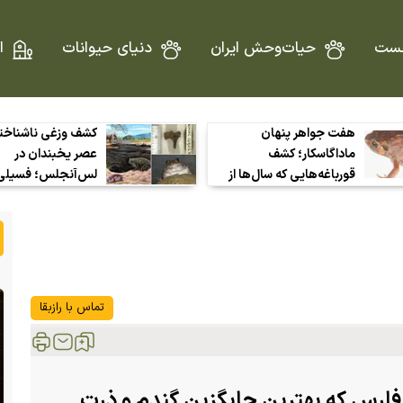
ست
حیات‌وحش ایران
دنیای حیوانات
ا
هفت جواهر پنهان
کشف وزغی ناشناخته
ماداگاسکار؛ کشف
عصر یخبندان در
قورباغه‌هایی که سال‌ها از
لس‌آنجلس؛ فسیلی
چشم دانشمندان دور
کوچک که راز آب‌وهو
مانده بودند
گذشته را فاش می‌ک
تماس با رازبقا
ن فارس که بهترین جایگزین گندم و ذرت