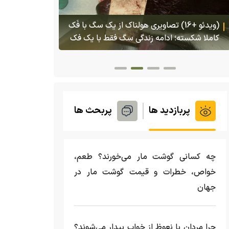
(ویدئو) تصاو
بادبزنی که 
(ویدئو) تولد یک گکوی دو سر در پنسیلوانیا
بدنش پرتاب 
پربازدید ها
پربحث ها
چه کسانی گوشت مار می‌خورند؟ طعم،
خواص، خطرات و قیمت گوشت مار در
جهان
چرا مردان با نعوظ از خواب بیدار می‌شوند؟