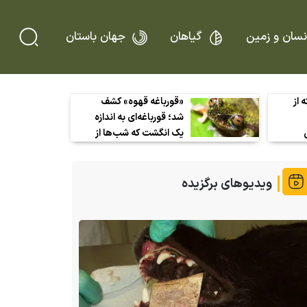
نسان و زمین
گیاهان
جهان باستان
 از
«قورباغه قهوه» کشف
شد؛ قورباغه‌ای به اندازه
یک انگشت که شب‌ها از
ای
دل مزارع قهوه بیرون
ند
می‌آید!
ویدیوهای برگزیده