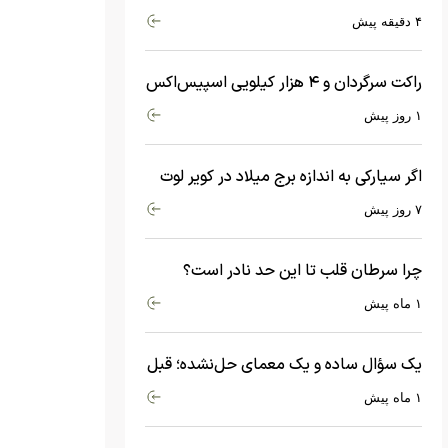
شد
۴ دقیقه پیش
راکت سرگردان و ۴ هزار کیلویی اسپیس‌اکس
با سرعت هشت هزار و ۶۹۰ کیلومتر در
۱ روز پیش
ساعت به ماه برخورد کرد
اگر سیارکی به اندازه برج میلاد در کویر لوت
سقوط کند، چه اتفاقی می‌افتد؟
۷ روز پیش
چرا سرطان قلب تا این حد نادر است؟
ماجرای معامله عجیبی که در بدن اتفاق
۱ ماه پیش
می‌افتد!
یک سؤال ساده و یک معمای حل‌نشده؛ قبل
از بیگ‌بنگ و آغاز جهان چه چیزی وجود
۱ ماه پیش
داشت؟